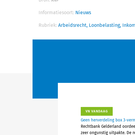
ANP
Informatiesoort:
Nieuws
Rubriek:
Arbeidsrecht,
Loonbelasting,
Inkom
VN VANDAAG
Geen herverdeling box 3-ver
Rechtbank Gelderland oordeel
zeer ongunstig uitpakte. De 