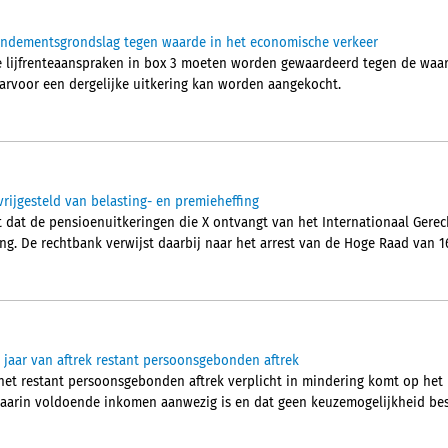
rendementsgrondslag tegen waarde in het economische verkeer
e lijfrenteaanspraken in box 3 moeten worden gewaardeerd tegen de waa
aarvoor een dergelijke uitkering kan worden aangekocht.
vrijgesteld van belasting- en premieheffing
dat de pensioenuitkeringen die X ontvangt van het Internationaal Gerecht
ng. De rechtbank verwijst daarbij naar het arrest van de Hoge Raad van 16
jaar van aftrek restant persoonsgebonden aftrek
het restant persoonsgebonden aftrek verplicht in mindering komt op het
aarin voldoende inkomen aanwezig is en dat geen keuzemogelijkheid besta