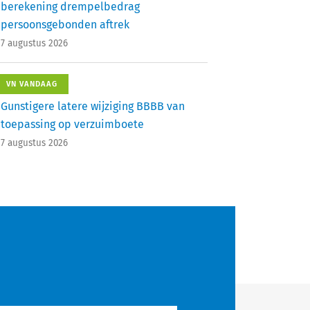
berekening drempelbedrag
persoonsgebonden aftrek
7 augustus 2026
VN VANDAAG
Gunstigere latere wijziging BBBB van
toepassing op verzuimboete
7 augustus 2026