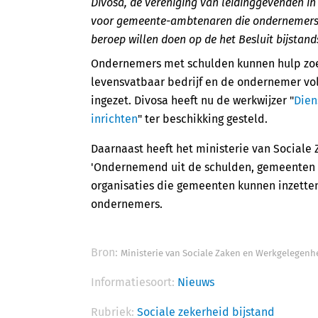
Divosa, de vereniging van leidinggevenden in 
voor gemeente-ambtenaren die ondernemers 
beroep willen doen op de het Besluit bijstand
Ondernemers met schulden kunnen hulp zoe
levensvatbaar bedrijf en de ondernemer vo
ingezet. Divosa heeft nu de werkwijzer "
Dien
inrichten
" ter beschikking gesteld.
Daarnaast heeft het ministerie van Sociale
'Ondernemend uit de schulden, gemeenten
organisaties die gemeenten kunnen inzette
ondernemers.
Bron:
Ministerie van Sociale Zaken en Werkgelegenh
Informatiesoort:
Nieuws
Rubriek:
Sociale zekerheid bijstand