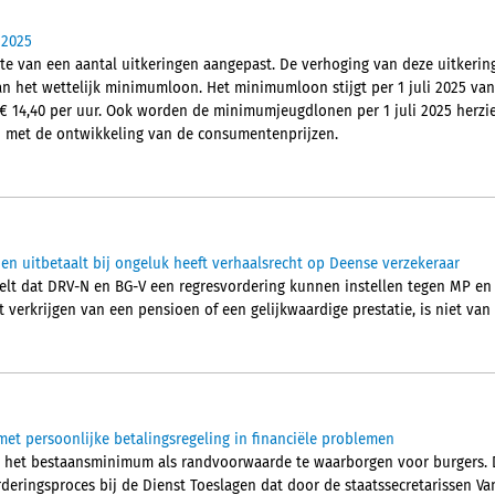
 2025
gte van een aantal uitkeringen aangepast. De verhoging van deze uitkeri
n het wettelijk minimumloon. Het minimumloon stijgt per 1 juli 2025 van a
€ 14,40 per uur. Ook worden de minimumjeugdlonen per 1 juli 2025 herz
jn met de ontwikkeling van de consumentenprijzen.
oen uitbetaalt bij ongeluk heeft verhaalsrecht op Deense verzekeraar
eelt dat DRV-N en BG-V een regresvordering kunnen instellen tegen MP e
 verkrijgen van een pensioen of een gelijkwaardige prestatie, is niet van
met persoonlijke betalingsregeling in financiële problemen
m het bestaansminimum als randvoorwaarde te waarborgen voor burgers. Di
deringsproces bij de Dienst Toeslagen dat door de staatssecretarissen 