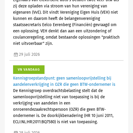
Eigenaars van elektrische auto's betalen twee keer btw als
zij deze opladen via stroom van hun vereniging van
eigenaren (VvE). Dit vindt Vereniging Eigen Huis (VEH) niet
kunnen en daarom heeft de belangenvereniging
staatssecretaris Eelco Eerenberg (Financiën) gevraagd om
een oplossing. VEH denkt dan aan een uitzondering of
coulanceregeling, omdat bestaande oplossingen "praktisch
niet uitvoerbaar" zijn.
29 juli 2026
VN VANDAAG
Kennisgroepstandpunt: geen samenloopvrijstelling bij
aandelenverkrijging in OZR die geen BTW-ondernemer is
De Kennisgroep overdrachtsbelasting stelt dat de
samenloopvrijstelling niet van toepassing is bij de
verkrijging van aandelen in een
onroerendezaakrechtspersoon (OZR) die geen BTW-
ondernemer is. De doorkijkbenadering (HR 10 juni 2011,
ECLI:NL:HR:2011:BQ7580) is niet van toepassing.