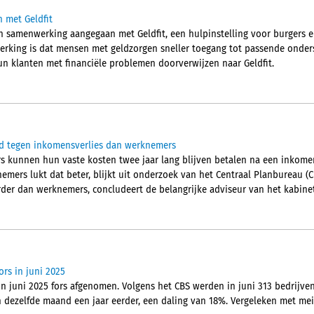
 met Geldfit
en samenwerking aangegaan met Geldfit, een hulpinstelling voor burgers
rking is dat mensen met geldzorgen sneller toegang tot passende onders
n klanten met financiële problemen doorverwijzen naar Geldfit.
d tegen inkomensverlies dan werknemers
 kunnen hun vaste kosten twee jaar lang blijven betalen na een inkomen
mers lukt dat beter, blijkt uit onderzoek van het Centraal Planbureau (CP
der dan werknemers, concludeert de belangrijke adviseur van het kabinet
ors in juni 2025
in juni 2025 fors afgenomen. Volgens het CBS werden in juni 313 bedrijven f
n dezelfde maand een jaar eerder, een daling van 18%. Vergeleken met mei