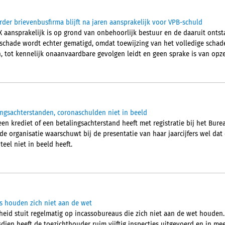
der brievenbusfirma blijft na jaren aansprakelijk voor VPB-schuld
 aansprakelijk is op grond van onbehoorlijk bestuur en de daaruit onts
chade wordt echter gematigd, omdat toewijzing van het volledige schade
 tot kennelijk onaanvaardbare gevolgen leidt en geen sprake is van opze
ingsachterstanden, coronaschulden niet in beeld
en krediet of een betalingsachterstand heeft met registratie bij het Burea
de organisatie waarschuwt bij de presentatie van haar jaarcijfers wel da
eel niet in beeld heeft.
us houden zich niet aan de wet
igheid stuit regelmatig op incassobureaus die zich niet aan de wet houden.
dien heeft de toezichthouder ruim vijftig inspecties uitgevoerd en in me