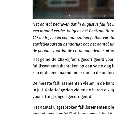
Het aantal bedrijven dat in augustus failliet
een maand eerder. Volgens het Centraal Bure
147 bedrijven en eenmanszaken failliet verkla
statistiekbureau benadrukt dat het aantal uit
de periode voordat de coronapandemie uitbr
Het gemelde CBS-cijfer is gecorrigeerd voo
faillissementsuitspraken op een vaste dag i
zijn er de ene maand meer dan in de ande
De meeste faillissementen vielen in de hand
in juli. Relatief gezien vielen de hardste kl
voor zittingsdagen gecorrigeerd.
Het aantal uitgesproken faillissementen pie
en met augustus 2017 af. Vervolgens bleef de