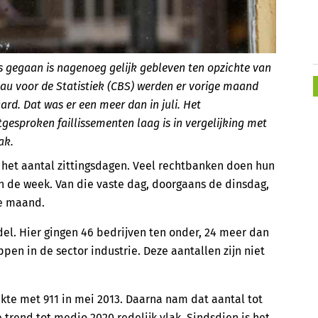
 is gegaan is nagenoeg gelijk gebleven ten opzichte van
au voor de Statistiek (CBS) werden er vorige maand
ard. Dat was er een meer dan in juli. Het
gesproken faillissementen laag is in vergelijking met
ak.
r het aantal zittingsdagen. Veel rechtbanken doen hun
n de week. Van die vaste dag, doorgaans de dinsdag,
re maand.
el. Hier gingen 46 bedrijven ten onder, 24 meer dan
appen in de sector industrie. Deze aantallen zijn niet
kte met 911 in mei 2013. Daarna nam dat aantal tot
 trend tot medio 2020 redelijk vlak. Sindsdien is het