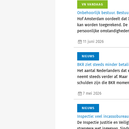
VN VANDAAG
Onbehoorlijk bestuur. Bestuur
Hof Amsterdam oordeelt dat X
kan worden toegerekend. De s
persoonlijke omstandigheden,
11 juni 2026
NIEUWS
BKR ziet steeds minder betal
Het aantal Nederlanders dat e
neemt steeds verder af. Maar 
schulden zijn die BKR moment
7 mei 2026
NIEUWS
Inspectie: veel incassoburea
De Inspectie Justitie en Veil
strengere wet ingegaan. Sinds