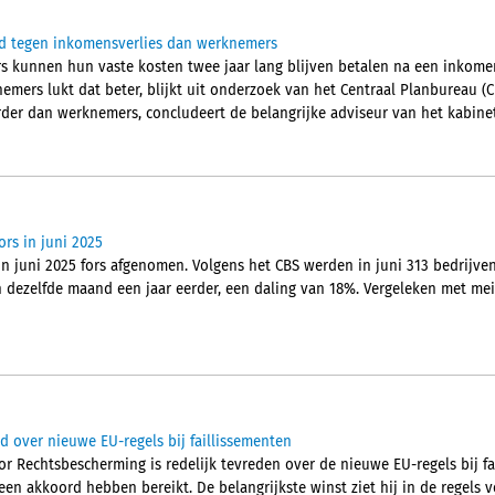
d tegen inkomensverlies dan werknemers
 kunnen hun vaste kosten twee jaar lang blijven betalen na een inkomen
mers lukt dat beter, blijkt uit onderzoek van het Centraal Planbureau (CP
der dan werknemers, concludeert de belangrijke adviseur van het kabinet
ors in juni 2025
in juni 2025 fors afgenomen. Volgens het CBS werden in juni 313 bedrijven f
n dezelfde maand een jaar eerder, een daling van 18%. Vergeleken met mei
d over nieuwe EU-regels bij faillissementen
or Rechtsbescherming is redelijk tevreden over de nieuwe EU-regels bij f
een akkoord hebben bereikt. De belangrijkste winst ziet hij in de regels 