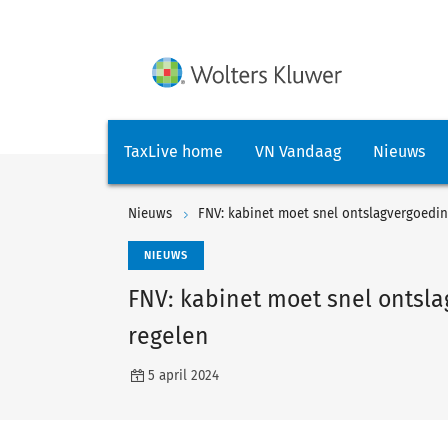
TaxLive home
VN Vandaag
Nieuws
Nieuws
FNV: kabinet moet snel ontslagvergoeding
NIEUWS
FNV: kabinet moet snel ontsla
regelen
5 april 2024