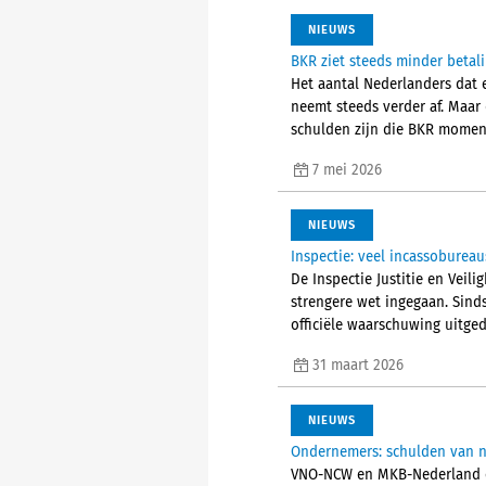
NIEUWS
BKR ziet steeds minder betal
Het aantal Nederlanders dat e
neemt steeds verder af. Maar 
schulden zijn die BKR moment
7 mei 2026
NIEUWS
Inspectie: veel incassoburea
De Inspectie Justitie en Veil
strengere wet ingegaan. Sinds
officiële waarschuwing uitged
31 maart 2026
NIEUWS
Ondernemers: schulden van n
VNO-NCW en MKB-Nederland co