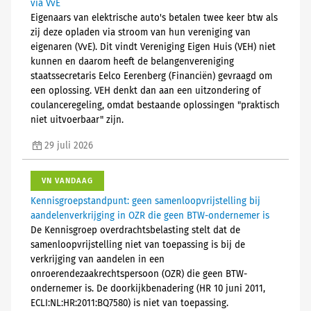
via VvE
Eigenaars van elektrische auto's betalen twee keer btw als
zij deze opladen via stroom van hun vereniging van
eigenaren (VvE). Dit vindt Vereniging Eigen Huis (VEH) niet
kunnen en daarom heeft de belangenvereniging
staatssecretaris Eelco Eerenberg (Financiën) gevraagd om
een oplossing. VEH denkt dan aan een uitzondering of
coulanceregeling, omdat bestaande oplossingen "praktisch
niet uitvoerbaar" zijn.
29 juli 2026
VN VANDAAG
Kennisgroepstandpunt: geen samenloopvrijstelling bij
aandelenverkrijging in OZR die geen BTW-ondernemer is
De Kennisgroep overdrachtsbelasting stelt dat de
samenloopvrijstelling niet van toepassing is bij de
verkrijging van aandelen in een
onroerendezaakrechtspersoon (OZR) die geen BTW-
ondernemer is. De doorkijkbenadering (HR 10 juni 2011,
ECLI:NL:HR:2011:BQ7580) is niet van toepassing.