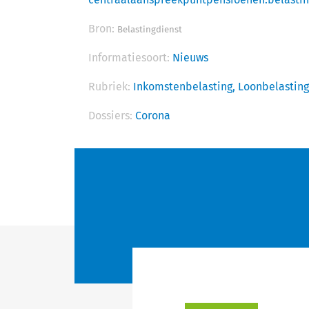
Bron:
Belastingdienst
Informatiesoort:
Nieuws
Rubriek:
Inkomstenbelasting,
Loonbelasting
Dossiers:
Corona