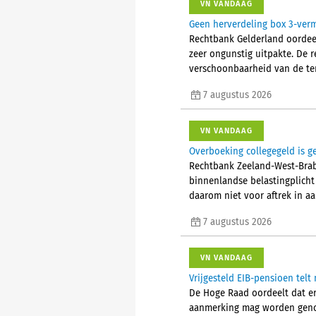
VN VANDAAG
Geen herverdeling box 3-ver
Rechtbank Gelderland oordeel
zeer ongunstig uitpakte. De 
verschoonbaarheid van de ter
7 augustus 2026
VN VANDAAG
Overboeking collegegeld is g
Rechtbank Zeeland-West-Brab
binnenlandse belastingplicht 
daarom niet voor aftrek in a
7 augustus 2026
VN VANDAAG
Vrijgesteld EIB-pensioen tel
De Hoge Raad oordeelt dat er 
aanmerking mag worden genom