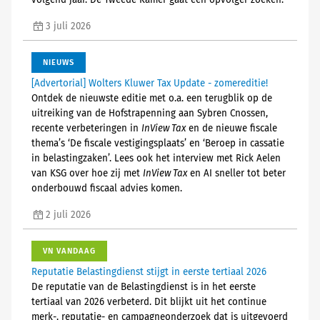
volgend jaar. De Tweede Kamer gaat een opvolger zoeken.
3 juli 2026
NIEUWS
[Advertorial] Wolters Kluwer Tax Update - zomereditie!
Ontdek de nieuwste editie met o.a. een terugblik op de
uitreiking van de Hofstrapenning aan Sybren Cnossen,
recente verbeteringen in
InView Tax
en de nieuwe fiscale
thema’s ‘De fiscale vestigingsplaats’ en ‘Beroep in cassatie
in belastingzaken’. Lees ook het interview met Rick Aelen
van KSG over hoe zij met
InView Tax
en AI sneller tot beter
onderbouwd fiscaal advies komen.
2 juli 2026
VN VANDAAG
Reputatie Belastingdienst stijgt in eerste tertiaal 2026
De reputatie van de Belastingdienst is in het eerste
tertiaal van 2026 verbeterd. Dit blijkt uit het continue
merk-, reputatie- en campagneonderzoek dat is uitgevoerd