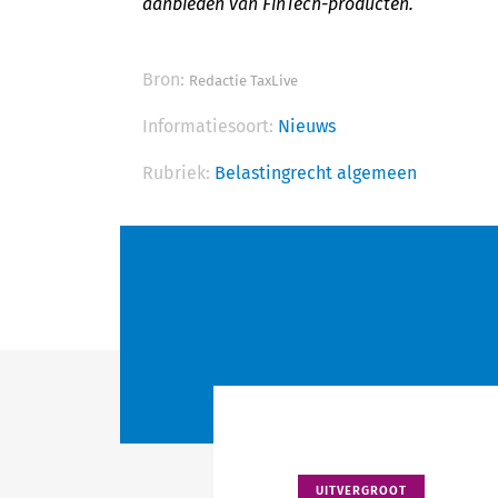
aanbieden van FinTech-producten.
Bron:
Redactie TaxLive
Informatiesoort:
Nieuws
Rubriek:
Belastingrecht algemeen
UITVERGROOT