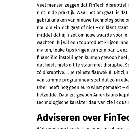
Veel mensen zeggen dat FinTech disruptief i
niet in de praktijk. Waar het om gaat, is dat
gebruikmaken van nieuwe technologische ont
nou om FinTech gaat of niet – de klant staat
middel dat jij inzet om jouw waarde voor je k
wachten; hij wil een topproduct krijgen. Sn
maken, leuke tips krijgen van zijn bank, enz
financiële instellingen kunnen gewoon hee
dat heeft niets uit te staan met disruptie.
zó disruptive…'. Je reinste flauwekul! Dit z
van slimme programmeurs zet dat zo in elka
Uber heeft nog geen euro winst gemaakt ‒ di
hetzelfde. Daar zit gewoon Amerikaans kapit
technologische karakter daarvan zie ik dus n
Adviseren over FinTe
Wat moet een fiscalist, accountant of jurist