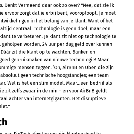
s. Denkt Vermeend daar ook zo over? "Nee, dat zie ik
 je ervoor zorgt dat je erbij bent, vooroploopt. Je moet
wikkelingen in het belang van je klant. Want of het
 altijd centraal! Technologie is geen doel, maar een
lant te verbeteren. Je klant zit niet op technologie te
el geholpen worden, 24 uur per dag geld over kunnen
. Dáár zit die klant op te wachten. Banken en
l goed gebruikmaken van nieuwe technologie! Maar
 Sommige mensen zeggen: ‘Oh, AirBnB en Uber, die zijn
ijn absoluut geen technische hoogstandjes; een team
ar. Wel is het een slim model. Maar…een bedrijf als
e zit zelfs zwaar in de min ‒ en voor AirBnB geldt
aal achter van internetgiganten. Het disruptieve
iet."
ch
 nu van FinTech afweten om zijn klanten goed te