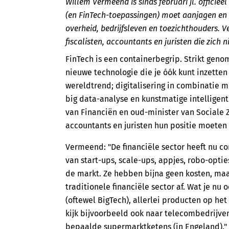
Willem Vermeend is sinds februari jl. officiee
(en FinTech-toepassingen) moet aanjagen en wa
overheid, bedrijfsleven en toezichthouders. V
fiscalisten, accountants en juristen die zich n
FinTech is een containerbegrip. Strikt geno
nieuwe technologie die je óók kunt inzetten 
wereldtrend; digitalisering in combinatie me
big data-analyse en kunstmatige intelligent
van Financiën en oud-minister van Sociale Z
accountants en juristen hun positie moeten
Vermeend: "De financiële sector heeft nu con
van start-ups, scale-ups, appjes, robo-opties
de markt. Ze hebben bijna geen kosten, maa
traditionele financiële sector af. Wat je nu 
(oftewel BigTech), allerlei producten op he
kijk bijvoorbeeld ook naar telecombedrijve
bepaalde supermarktketens (in Engeland)."