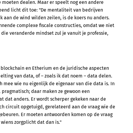
e moeten dealen. Maar er speelt nog een andere
end licht dit toe: "De mentaliteit van bedrijven
k aan de wind wilden zeilen, is de koers nu anders.
annende complexe fiscale constructies, omdat we niet
 die veranderde mindset zul je vanuit je professie,
 blockchain en Etherium en de juridische aspecten
elting van data, of – zoals ik dat noem – data delen.
h mee wie nu eigenlijk de eigenaar van die data is. In
l pragmatisch; daar maken ze gewoon een
aat dat anders. Er wordt scherper gekeken naar de
ch circuit opgetuigd, gerelateerd aan de vraag wie de
 gebeuren. Er moeten antwoorden komen op de vraag
iens zorgplicht dat dan is."