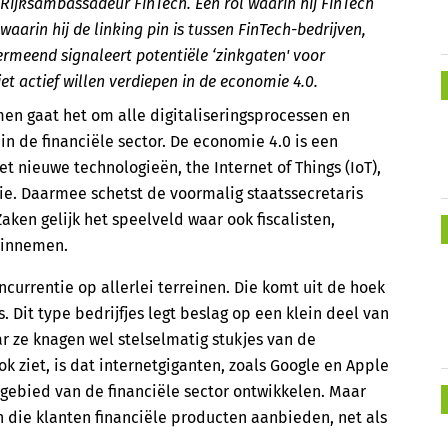
l Rijksambassadeur FinTech. Een rol waarin hij FinTech
arin hij de linking pin is tussen FinTech-bedrijven,
ermeend signaleert potentiële ‘zinkgaten' voor
iet actief willen verdiepen in de economie 4.0.
men gaat het om alle digitaliseringsprocessen en
in de financiële sector. De economie 4.0 is een
t nieuwe technologieën, the Internet of Things (IoT),
ie. Daarmee schetst de voormalig staatssecretaris
aken gelijk het speelveld waar ook fiscalisten,
 innemen.
currentie op allerlei terreinen. Die komt uit de hoek
. Dit type bedrijfjes legt beslag op een klein deel van
r ze knagen wel stelselmatig stukjes van de
ook ziet, is dat internetgiganten, zoals Google en Apple
t gebied van de financiële sector ontwikkelen. Maar
n die klanten financiële producten aanbieden, net als