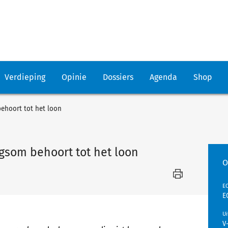
Verdieping
Opinie
Dossiers
Agenda
Shop
ehoort tot het loon
gsom behoort tot het loon
O
EC
E
U
V