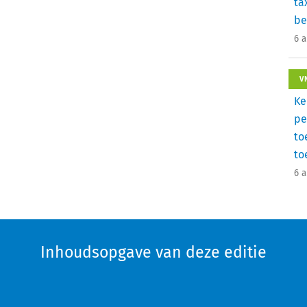
ta
be
6 
V
Ke
pe
to
to
6 
Inhoudsopgave van deze editie