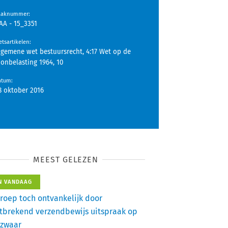
aaknummer
:
AA - 15_3351
tsartikelen
:
lgemene wet bestuursrecht, 4:17 Wet op de
oonbelasting 1964, 10
atum
:
8 oktober 2016
MEEST GELEZEN
N VANDAAG
roep toch ontvankelijk door
tbrekend verzendbewijs uitspraak op
zwaar