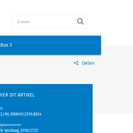
Box 3
Delen
VER DIT ARTIKEL
lI
:
CLI:NL:RBNHO:2016:8834
itgavenummer
:
-N Vandaag 2016/2725