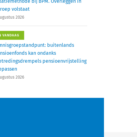
xatiemethode bij BPM. Overleggen in
roep volstaat
augustus 2026
N VANDAAG
nnisgroepstandpunt: buitenlands
nsioenfonds kan ondanks
etredingsdrempels pensioenvrijstelling
epassen
augustus 2026