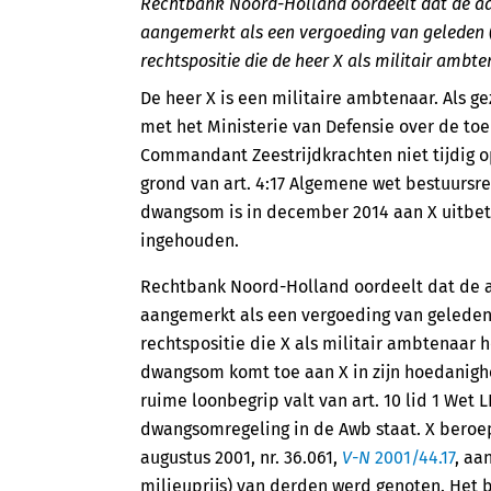
Rechtbank Noord-Holland oordeelt dat de a
aangemerkt als een vergoeding van geleden (
rechtspositie die de heer X als militair ambt
De heer X is een militaire ambtenaar. Als ge
met het Ministerie van Defensie over de to
Commandant Zeestrijdkrachten niet tijdig op
grond van art. 4:17 Algemene wet bestuursr
dwangsom is in december 2014 aan X uitbetaal
ingehouden.
Rechtbank Noord-Holland oordeelt dat de 
aangemerkt als een vergoeding van geleden 
rechtspositie die X als militair ambtenaar 
dwangsom komt toe aan X in zijn hoedanig
ruime loonbegrip valt van art. 10 lid 1 Wet L
dwangsomregeling in de Awb staat. X beroep
augustus 2001, nr. 36.061,
V-N
2001/44.17
, aa
milieuprijs) van derden werd genoten. Het 