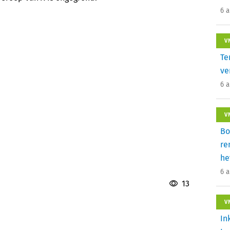
6 
V
Te
ve
6 
V
Bo
re
he
6 
13
V
In