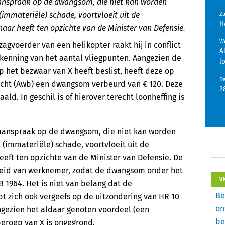
anspraak op de dwangsom, die niet kan worden
immateriële) schade, voortvloeit uit de
Z
H
enaar heeft ten opzichte van de Minister van Defensie.
We
zagvoerder van een helikopter raakt hij in conflict
A
ekenning van het aantal vliegpunten. Aangezien de
l
 het bezwaar van X heeft beslist, heeft deze op
D
echt (Awb) een dwangsom verbeurd van € 120. Deze
2
d. In geschil is of hierover terecht loonheffing is
aanspraak op de dwangsom, die niet kan worden
(immateriële) schade, voortvloeit uit de
heeft ten opzichte van de Minister van Defensie. De
heid van werknemer, zodat de dwangsom onder het
V
B 1964. Het is niet van belang dat de
Be
t zich ook vergeefs op de uitzondering van HR 10
on
ngezien het aldaar genoten voordeel (een
be
beroep van X is ongegrond.