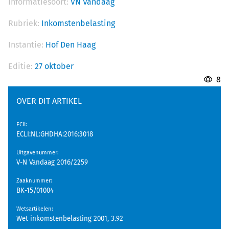
Informatiesoort:
VN Vandaag
Rubriek:
Inkomstenbelasting
Instantie:
Hof Den Haag
Editie:
27 oktober
8
OVER DIT ARTIKEL
EClI
:
ECLI:NL:GHDHA:2016:3018
Uitgavenummer
:
V-N Vandaag 2016/2259
Zaaknummer
:
BK-15/01004
Wetsartikelen
:
Wet inkomstenbelasting 2001, 3.92