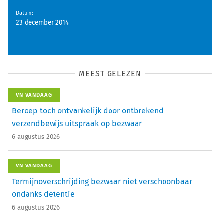
Datum
:
23 december 2014
MEEST GELEZEN
VN VANDAAG
Beroep toch ontvankelijk door ontbrekend
verzendbewijs uitspraak op bezwaar
6 augustus 2026
VN VANDAAG
Termijnoverschrijding bezwaar niet verschoonbaar
ondanks detentie
6 augustus 2026