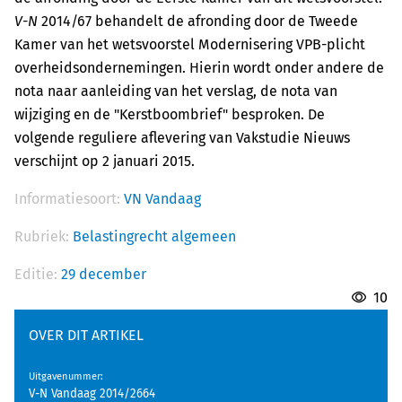
V-N
2014/67 behandelt de afronding door de Tweede
Kamer van het wetsvoorstel Modernisering VPB-plicht
overheidsondernemingen. Hierin wordt onder andere de
nota naar aanleiding van het verslag, de nota van
wijziging en de "Kerstboombrief" besproken. De
volgende reguliere aflevering van Vakstudie Nieuws
verschijnt op 2 januari 2015.
Informatiesoort:
VN Vandaag
Rubriek:
Belastingrecht algemeen
Editie:
29 december
10
OVER DIT ARTIKEL
Uitgavenummer
:
V-N Vandaag 2014/2664