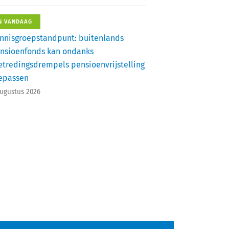
N VANDAAG
nnisgroepstandpunt: buitenlands
nsioenfonds kan ondanks
etredingsdrempels pensioenvrijstelling
epassen
augustus 2026