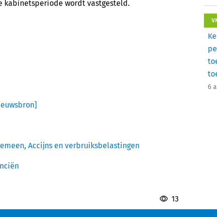
 kabinetsperiode wordt vastgesteld.
V
Ke
pe
to
to
6 
ieuwsbron]
lgemeen,
Accijns en verbruiksbelastingen
anciën
13