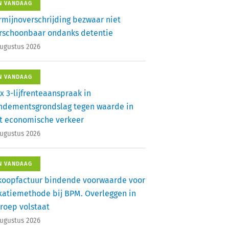
N VANDAAG
rmijnoverschrijding bezwaar niet
rschoonbaar ondanks detentie
augustus 2026
N VANDAAG
x 3-lijfrenteaanspraak in
ndementsgrondslag tegen waarde in
t economische verkeer
augustus 2026
N VANDAAG
koopfactuur bindende voorwaarde voor
xatiemethode bij BPM. Overleggen in
roep volstaat
augustus 2026