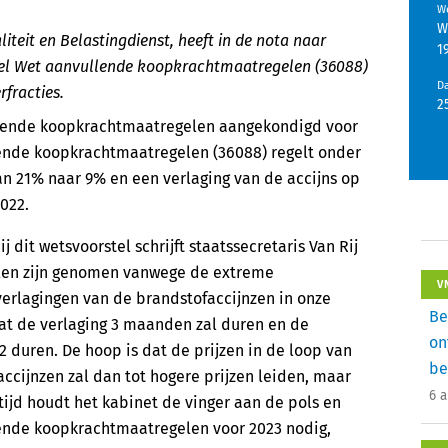
We
W
liteit en Belastingdienst, heeft in de nota naar
1
stel Wet aanvullende koopkrachtmaatregelen (36088)
D
fracties.
2
llende koopkrachtmaatregelen aangekondigd voor
lende koopkrachtmaatregelen (36088) regelt onder
n 21% naar 9% en een verlaging van de accijns op
022.
j dit wetsvoorstel schrijft staatssecretaris Van Rij
len zijn genomen vanwege de extreme
V
 verlagingen van de brandstofaccijnzen in onze
Be
at de verlaging 3 maanden zal duren en de
on
2 duren. De hoop is dat de prijzen in de loop van
be
accijnzen zal dan tot hogere prijzen leiden, maar
6 
rtijd houdt het kabinet de vinger aan de pols en
llende koopkrachtmaatregelen voor 2023 nodig,