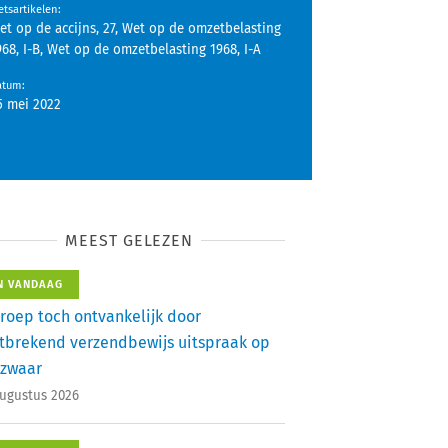
tsartikelen
:
et op de accijns, 27, Wet op de omzetbelasting
968, I-B, Wet op de omzetbelasting 1968, I-A
atum
:
5 mei 2022
MEEST GELEZEN
N VANDAAG
roep toch ontvankelijk door
tbrekend verzendbewijs uitspraak op
zwaar
augustus 2026