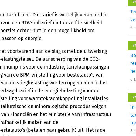
V
Te
tarief kent. Dat tarief is wettelijk verankerd in
ve
h zou een BTW-nultarief met dezelfde snelheid
6 
oorziet echter niet in een mogelijkheid om
e passen op energie.
V
net voortvarend aan de slag is met de uitwerking
Bo
belastingstelsel. De aanscherping van de CO2-
re
inimumprijs voor de industrie, tariefaanpassingen
he
g van de BPM-vrijstelling voor bestelauto’s van
6 
f van de vliegbelasting worden opgenomen in het
verlaagd tarief in de energiebelasting voor de
V
stelling voor warmtekrachtkoppeling installaties
metallurgische en mineralogische procedés volgen
In
e van Financiën en het Ministerie van Infrastructuur
ta
erafhankelijk maken van de
be
stelauto’s (betalen naar gebruik) uit. Het is de
6 