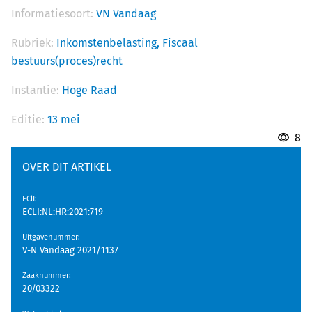
Informatiesoort:
VN Vandaag
Rubriek:
Inkomstenbelasting,
Fiscaal
bestuurs(proces)recht
Instantie:
Hoge Raad
Editie:
13 mei
8
OVER DIT ARTIKEL
EClI
:
ECLI:NL:HR:2021:719
Uitgavenummer
:
V-N Vandaag 2021/1137
Zaaknummer
:
20/03322