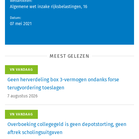
Wetsartikelen
:
Algemene wet inzake rijksbelastingen, 16
Datum
:
07 mei 2021
MEEST GELEZEN
VN VANDAAG
Geen herverdeling box 3-vermogen ondanks forse
terugvordering toeslagen
7 augustus 2026
VN VANDAAG
Overboeking collegegeld is geen depotstorting, geen
aftrek scholingsuitgaven