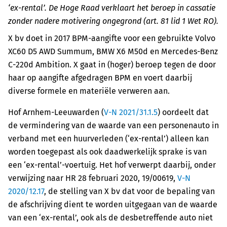
‘ex-rental’. De Hoge Raad verklaart het beroep in cassatie
zonder nadere motivering ongegrond (art. 81 lid 1 Wet RO).
X bv doet in 2017 BPM-aangifte voor een gebruikte Volvo
XC60 D5 AWD Summum, BMW X6 M50d en Mercedes-Benz
C-220d Ambition. X gaat in (hoger) beroep tegen de door
haar op aangifte afgedragen BPM en voert daarbij
diverse formele en materiële verweren aan.
Hof Arnhem-Leeuwarden (
V-N 2021/31.1.5
) oordeelt dat
de vermindering van de waarde van een personenauto in
verband met een huurverleden (‘ex-rental’) alleen kan
worden toegepast als ook daadwerkelijk sprake is van
een ‘ex-rental’-voertuig. Het hof verwerpt daarbij, onder
verwijzing naar HR 28 februari 2020, 19/00619,
V-N
2020/12.17
, de stelling van X bv dat voor de bepaling van
de afschrijving dient te worden uitgegaan van de waarde
van een ‘ex-rental’, ook als de desbetreffende auto niet