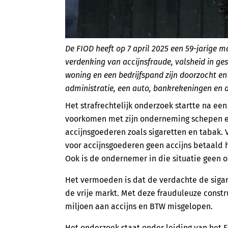
De FIOD heeft op 7 april 2025 een 59-jarige
verdenking van accijnsfraude, valsheid in ges
woning en een bedrijfspand zijn doorzocht en 
administratie, een auto, bankrekeningen en 
Het strafrechtelijk onderzoek startte na ee
voorkomen met zijn onderneming schepen 
accijnsgoederen zoals sigaretten en tabak.
voor accijnsgoederen geen accijns betaald 
Ook is de ondernemer in die situatie geen 
Het vermoeden is dat de verdachte de siga
de vrije markt. Met deze frauduleuze constr
miljoen aan accijns en BTW misgelopen.
Het onderzoek staat onder leiding van het F