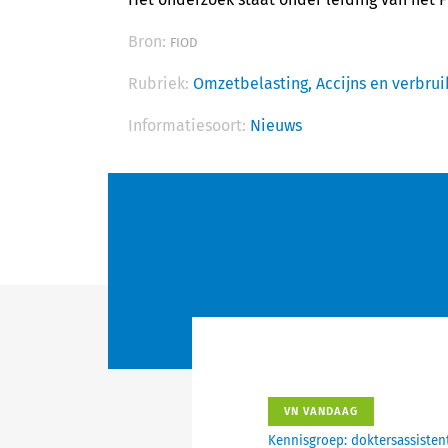
Bron:
FIOD
Rubriek:
Omzetbelasting,
Accijns en verbru
Informatiesoort:
Nieuws
VN VANDAAG
Kennisgroep: doktersassisten