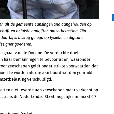
 man uit de gemeente Lansingerland aangehouden op
chrift en onjuiste aangiften omzetbelasting. Zijn
daarbij is beslag gelegd op fysieke en digitale
designer goederen.
n signaal van de Douane. De verdachte doet
en haar bemanningen te bevoorraden, waaronder
 Voor zeeschepen geldt onder strikte voorwaarden dat
hoeft te worden als die aan boord worden gebruikt.
omzetbelasting verschuldigd.
retten niet leverde aan zeeschepen maar verkocht op
uctie is de Nederlandse Staat mogelijk minimaal € 7
unctioneel Parket.