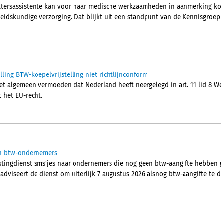
ktersassistente kan voor haar medische werkzaamheden in aanmerking kom
idskundige verzorging. Dat blijkt uit een standpunt van de Kennisgroep
ling BTW-koepelvrijstelling niet richtlijnconform
t algemeen vermoeden dat Nederland heeft neergelegd in art. 11 lid 8 Wet
t het EU-recht.
aan btw-ondernemers
stingdienst sms'jes naar ondernemers die nog geen btw-aangifte hebben 
 adviseert de dienst om uiterlijk 7 augustus 2026 alsnog btw-aangifte te 