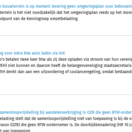
tie bouwterrein is op moment levering geen omgevingsplan voor bebouwi
wterrein is het niet noodzakelijk dat het omgevingsplan reeds op het mo
tandpunt van de Kennisgroep omzetbelasting.
ng voor extra btw auto laden via VvE
o's betalen twee keer btw als zij deze opladen via stroom van hun verenig
(VEH) niet kunnen en daarom heeft de belangenvereniging staatssecretaris
EH denkt dan aan een uitzondering of coulanceregeling, omdat bestaande
amenloopvrijstelling bij aandelenverkrijging in OZR die geen BTW-onder
asting stelt dat de samenloopvrijstelling niet van toepassing is bij de v
soon (OZR) die geen BTW-ondernemer is. De doorkijkbenadering (HR 10 ju
et van toepassing.