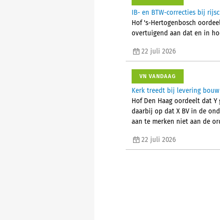
IB- en BTW-correcties bij rij
Hof 's-Hertogenbosch oordeel
overtuigend aan dat en in hoe
22 juli 2026
VN VANDAAG
Kerk treedt bij levering bou
Hof Den Haag oordeelt dat Y 
daarbij op dat X BV in de on
aan te merken niet aan de ord
22 juli 2026