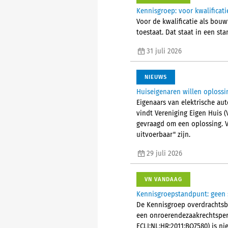
Kennisgroep: voor kwalifica
Voor de kwalificatie als bou
toestaat. Dat staat in een s
31 juli 2026
NIEUWS
Huiseigenaren willen oplossi
Eigenaars van elektrische aut
vindt Vereniging Eigen Huis 
gevraagd om een oplossing. V
uitvoerbaar" zijn.
29 juli 2026
VN VANDAAG
Kennisgroepstandpunt: geen s
De Kennisgroep overdrachtsbel
een onroerendezaakrechtsper
ECLI:NL:HR:2011:BQ7580) is ni