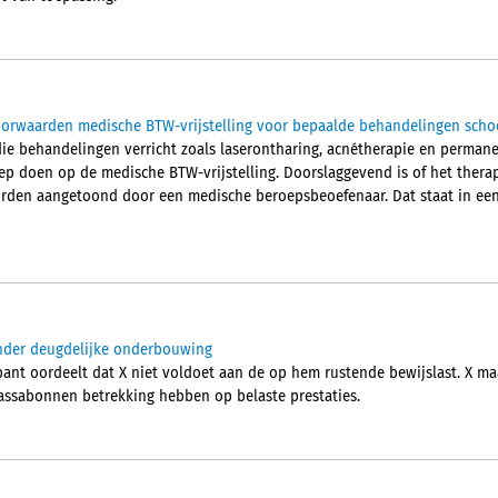
oorwaarden medische BTW-vrijstelling voor bepaalde behandelingen scho
die behandelingen verricht zoals laserontharing, acnétherapie en perman
 doen op de medische BTW-vrijstelling. Doorslaggevend is of het thera
orden aangetoond door een medische beroepsbeoefenaar. Dat staat in ee
onder deugdelijke onderbouwing
nt oordeelt dat X niet voldoet aan de op hem rustende bewijslast. X ma
assabonnen betrekking hebben op belaste prestaties.