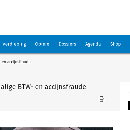
Verdieping
Opinie
Dossiers
Agenda
Shop
en accijnsfraude
lige BTW- en accijnsfraude