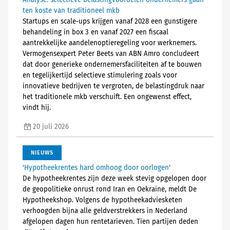
Analyse: selectieve belastingvoordelen ondernemers gaan
ten koste van traditioneel mkb
Startups en scale-ups krijgen vanaf 2028 een gunstigere
behandeling in box 3 en vanaf 2027 een fiscaal
aantrekkelijke aandelenoptieregeling voor werknemers.
Vermogensexpert Peter Beets van ABN Amro concludeert
dat door generieke ondernemersfaciliteiten af te bouwen
en tegelijkertijd selectieve stimulering zoals voor
innovatieve bedrijven te vergroten, de belastingdruk naar
het traditionele mkb verschuift. Een ongewenst effect,
vindt hij.
20 juli 2026
NIEUWS
'Hypotheekrentes hard omhoog door oorlogen'
De hypotheekrentes zijn deze week stevig opgelopen door
de geopolitieke onrust rond Iran en Oekraïne, meldt De
Hypotheekshop. Volgens de hypotheekadviesketen
verhoogden bijna alle geldverstrekkers in Nederland
afgelopen dagen hun rentetarieven. Tien partijen deden