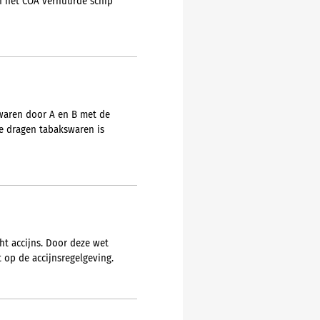
n het COA verhuurde schip
swaren door A en B met de
te dragen tabakswaren is
ht accijns. Door deze wet
 op de accijnsregelgeving.