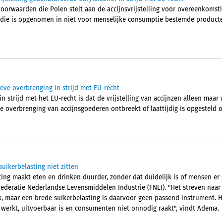
voorwaarden die Polen stelt aan de accijnsvrijstelling voor overeenkomsti
die is opgenomen in niet voor menselijke consumptie bestemde producten
tieve overbrenging in strijd met EU-recht
in strijd met het EU-recht is dat de vrijstelling van accijnzen alleen ma
e overbrenging van accijnsgoederen ontbreekt of laattijdig is opgesteld 
uikerbelasting niet zitten
ng maakt eten en drinken duurder, zonder dat duidelijk is of mensen er
ederatie Nederlandse Levensmiddelen Industrie (FNLI). "Het streven naa
k, maar een brede suikerbelasting is daarvoor geen passend instrument. 
werkt, uitvoerbaar is en consumenten niet onnodig raakt", vindt Adema.