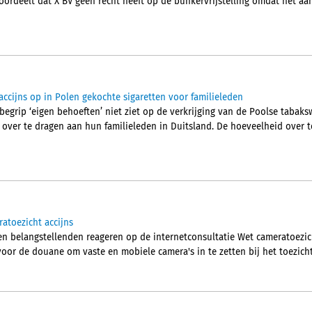
rdeelt dat X BV geen recht heeft op de bunkervrijstelling omdat het aa
accijns op in Polen gekochte sigaretten voor familieleden
begrip ‘eigen behoeften’ niet ziet op de verkrijging van de Poolse tabak
over te dragen aan hun familieleden in Duitsland. De hoeveelheid over 
atoezicht accijns
en belangstellenden reageren op de internetconsultatie Wet cameratoezic
oor de douane om vaste en mobiele camera's in te zetten bij het toezicht