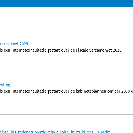
verzamelwet 2028
is een internetconsultatie gestart over de Fiscale verzamelwet 2028.
asting
 is een internetconsultatie gestart over de kabinetsplannen om per 2030 e
jstelling gedenatureerde ethylalcohol in strijd met EU-recht