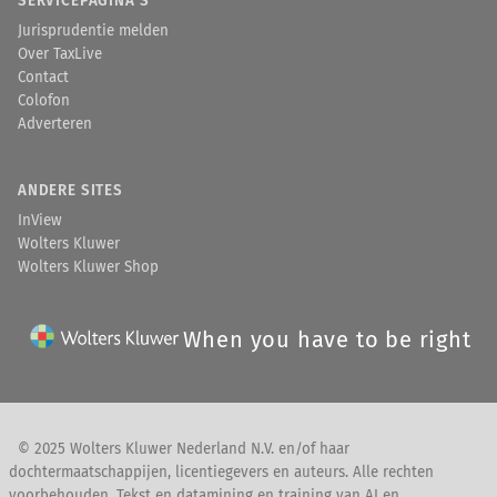
SERVICEPAGINA'S
Jurisprudentie melden
Over TaxLive
Contact
Colofon
Adverteren
ANDERE SITES
InView
Wolters Kluwer
Wolters Kluwer Shop
When you have to be right
© 2025 Wolters Kluwer Nederland N.V. en/of haar
dochtermaatschappijen, licentiegevers en auteurs. Alle rechten
voorbehouden. Tekst en datamining en training van AI en