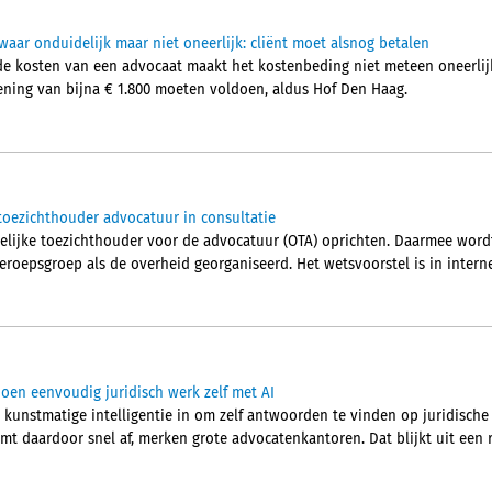
aar onduidelijk maar niet oneerlijk: cliënt moet alsnog betalen
de kosten van een advocaat maakt het kostenbeding niet meteen oneerlijk
ening van bijna € 1.800 moeten voldoen, aldus Hof Den Haag.
toezichthouder advocatuur in consultatie
elijke toezichthouder voor de advocatuur (OTA) oprichten. Daarmee word
eroepsgroep als de overheid georganiseerd. Het wetsvoorstel is in intern
en eenvoudig juridisch werk zelf met AI
 kunstmatige intelligentie in om zelf antwoorden te vinden op juridische
mt daardoor snel af, merken grote advocatenkantoren. Dat blijkt uit een