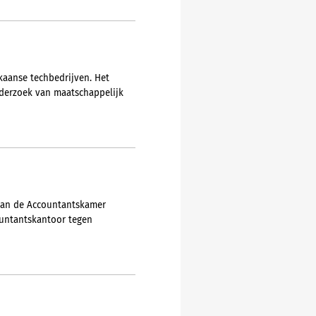
aanse techbedrijven. Het
nderzoek van maatschappelijk
 van de Accountantskamer
ountantskantoor tegen