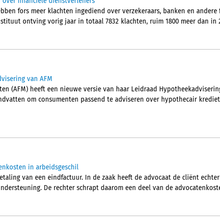
n over financiële dienstverleners
en fors meer klachten ingediend over verzekeraars, banken en andere fi
nstituut ontving vorig jaar in totaal 7832 klachten, ruim 1800 meer dan in 
dvisering van AFM
kten (AFM) heeft een nieuwe versie van haar Leidraad Hypotheekadvisering
ndvatten om consumenten passend te adviseren over hypothecair krediet 
enkosten in arbeidsgeschil
etaling van een eindfactuur. In de zaak heeft de advocaat de cliënt echte
ondersteuning. De rechter schrapt daarom een deel van de advocatenkost