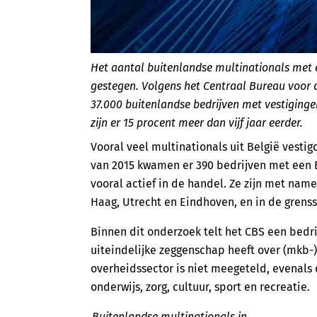
Het aantal buitenlandse multinationals met e
gestegen. Volgens het Centraal Bureau voor d
37.000 buitenlandse bedrijven met vestiging
zijn er 15 procent meer dan vijf jaar eerder.
Vooral veel multinationals uit België vestigd
van 2015 kwamen er 390 bedrijven met een B
vooral actief in de handel. Ze zijn met nam
Haag, Utrecht en Eindhoven, en in de grenss
Binnen dit onderzoek telt het CBS een bedri
uiteindelijke zeggenschap heeft over (mkb-
overheidssector is niet meegeteld, evenals d
onderwijs, zorg, cultuur, sport en recreatie.
Buitenlandse multinationals in