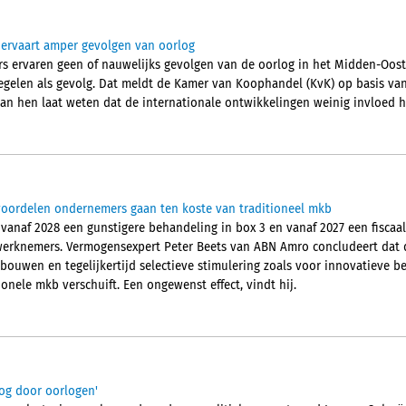
 ervaart amper gevolgen van oorlog
s ervaren geen of nauwelijks gevolgen van de oorlog in het Midden-Oost
gelen als gevolg. Dat meldt de Kamer van Koophandel (KvK) op basis va
van hen laat weten dat de internationale ontwikkelingen weinig invloed 
gvoordelen ondernemers gaan ten koste van traditioneel mkb
 vanaf 2028 een gunstigere behandeling in box 3 en vanaf 2027 een fiscaal
werknemers. Vermogensexpert Peter Beets van ABN Amro concludeert dat 
 bouwen en tegelijkertijd selectieve stimulering zoals voor innovatieve be
ionele mkb verschuift. Een ongewenst effect, vindt hij.
og door oorlogen'