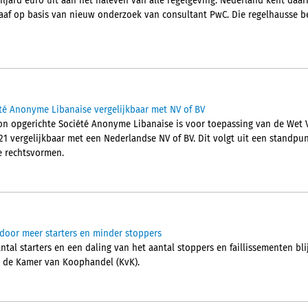
miljard euro uit aan het naleven van alle regelgeving. Nederland kent da
graaf op basis van nieuw onderzoek van consultant PwC. Die regelhausse b
té Anonyme Libanaise vergelijkbaar met NV of BV
on opgerichte Société Anonyme Libanaise is voor toepassing van de Wet V
1 vergelijkbaar met een Nederlandse NV of BV. Dit volgt uit een standpu
ie rechtsvormen.
door meer starters en minder stoppers
al starters en een daling van het aantal stoppers en faillissementen blij
t de Kamer van Koophandel (KvK).