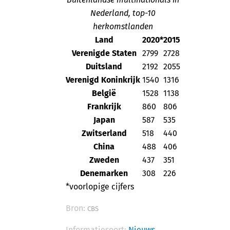
Nederland, top-10
herkomstlanden
Land
2020*
2015
Verenigde Staten
2799
2728
Duitsland
2192
2055
Verenigd Koninkrijk
1540
1316
België
1528
1138
Frankrijk
860
806
Japan
587
535
Zwitserland
518
440
China
488
406
Zweden
437
351
Denemarken
308
226
*voorlopige cijfers
Bron:
CBS
Informatiesoort:
Nieuws