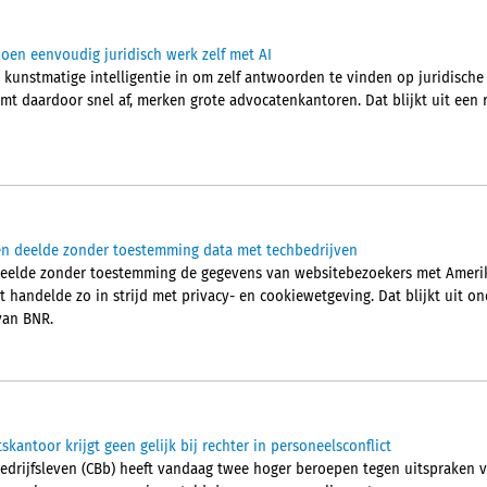
en eenvoudig juridisch werk zelf met AI
 kunstmatige intelligentie in om zelf antwoorden te vinden op juridische
mt daardoor snel af, merken grote advocatenkantoren. Dat blijkt uit een
en deelde zonder toestemming data met techbedrijven
deelde zonder toestemming de gegevens van websitebezoekers met Amerik
 handelde zo in strijd met privacy- en cookiewetgeving. Dat blijkt uit o
van BNR.
kantoor krijgt geen gelijk bij rechter in personeelsconflict
bedrijfsleven (CBb) heeft vandaag twee hoger beroepen tegen uitspraken