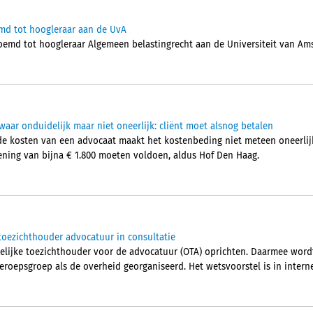
md tot hoogleraar aan de UvA
oemd tot hoogleraar Algemeen belastingrecht aan de Universiteit van Am
aar onduidelijk maar niet oneerlijk: cliënt moet alsnog betalen
de kosten van een advocaat maakt het kostenbeding niet meteen oneerlijk
ening van bijna € 1.800 moeten voldoen, aldus Hof Den Haag.
toezichthouder advocatuur in consultatie
elijke toezichthouder voor de advocatuur (OTA) oprichten. Daarmee word
eroepsgroep als de overheid georganiseerd. Het wetsvoorstel is in intern