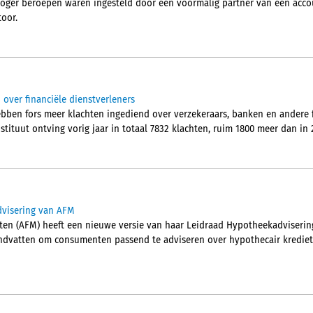
hoger beroepen waren ingesteld door een voormalig partner van een acc
oor.
n over financiële dienstverleners
en fors meer klachten ingediend over verzekeraars, banken en andere fi
nstituut ontving vorig jaar in totaal 7832 klachten, ruim 1800 meer dan in 
dvisering van AFM
kten (AFM) heeft een nieuwe versie van haar Leidraad Hypotheekadvisering
ndvatten om consumenten passend te adviseren over hypothecair krediet 