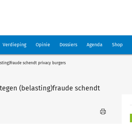
Verdieping
Opinie
Dossiers
Agenda
Shop
ting)fraude schendt privacy burgers
egen (belasting)fraude schendt