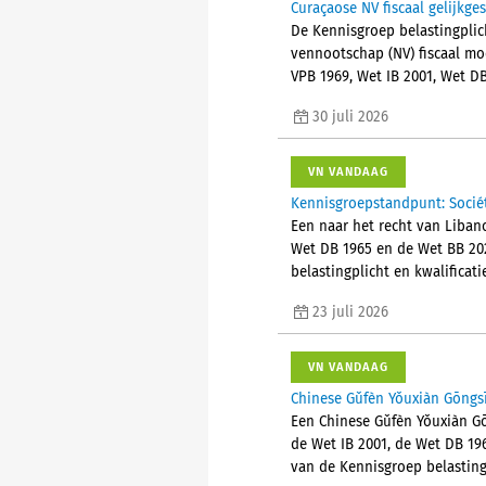
Curaçaose NV fiscaal gelijkge
De Kennisgroep belastingplic
vennootschap (NV) fiscaal mo
VPB 1969, Wet IB 2001, Wet D
30 juli 2026
VN VANDAAG
Kennisgroepstandpunt: Socié
Een naar het recht van Liban
Wet DB 1965 en de Wet BB 202
belastingplicht en kwalificat
23 juli 2026
VN VANDAAG
Chinese Gǔfèn Yǒuxiàn Gōngsī
Een Chinese Gǔfèn Yǒuxiàn Gō
de Wet IB 2001, de Wet DB 19
van de Kennisgroep belasting