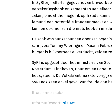
In SyRI zijn allerlei gegevens van bijvoorbe
Verzekeringsbank en gemeenten aan elkaar
zaken, omdat die mogelijk op fraude kunnen 
iemand een potentiële fraudeur maakt en 
kunnen ook mensen die niets hebben misd
De zaak was aangespannen door zes organisa
schrijvers Tommy Wieringa en Maxim Februar
burger is bij voorbaat al verdacht, zeiden z
SyRI is opgezet door het ministerie van So
Rotterdam, Eindhoven, Haarlem en Capelle 
het systeem. De Volkskrant maakte vorig ja
SyRI nog geen enkel geval van fraude aan he
Bron:
Rechtspraak.nl
Informatiesoort:
Nieuws