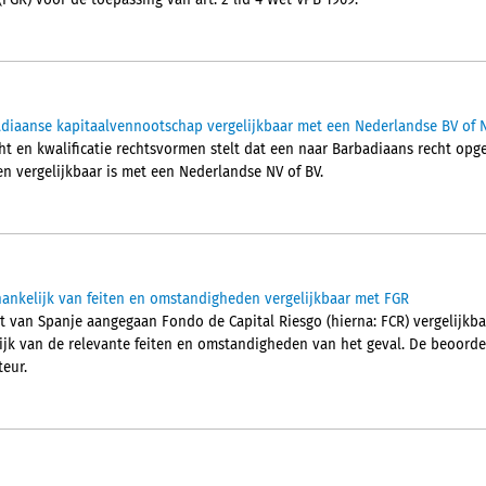
FGR) voor de toepassing van art. 2 lid 4 Wet VPB 1969.
diaanse kapitaalvennootschap vergelijkbaar met een Nederlandse BV of 
ht en kwalificatie rechtsvormen stelt dat een naar Barbadiaans recht op
en vergelijkbaar is met een Nederlandse NV of BV.
ankelijk van feiten en omstandigheden vergelijkbaar met FGR
ht van Spanje aangegaan Fondo de Capital Riesgo (hierna: FCR) vergelijkba
lijk van de relevante feiten en omstandigheden van het geval. De beoordel
eur.