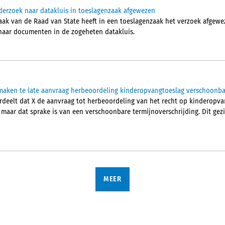
derzoek naar datakluis in toeslagenzaak afgewezen
aak van de Raad van State heeft in een toeslagenzaak het verzoek afgew
 naar documenten in de zogeheten datakluis.
aken te late aanvraag herbeoordeling kinderopvangtoeslag verschoonba
deelt dat X de aanvraag tot herbeoordeling van het recht op kinderopva
, maar dat sprake is van een verschoonbare termijnoverschrijding. Dit ge
MEER