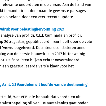
e relevante onderdelen in de cursus. Aan de hand van
ikt iemand direct door naar de gewenste passages.
 top 5 beland door een zeer recente update.
wdruk voor belastinghervorming 2021
analyse van prof. dr. C.L.J. Caminada en prof. dr.
 op 26 augustus, gepubliceerd maar heeft door de vele
 'views' opgeleverd. De auteurs constateren anno
ning van de eerste blauwdruk in 2017 bitter weinig
opt. De fiscalisten blijven echter onverminderd
n een geactualiseerde versie klaar voor het
 Aant. 2.1 Voordelen uit hoofde van de deelneming
rste lid, Wet VPB, die bepaalt dat voordelen uit
e winstbepaling blijven. De aantekening gaat onder