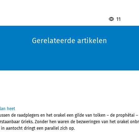
11
Gerelateerde artikelen
lan heet
ussen de raadplegers en het orakel een gilde van tolken – de prophētai –
erstaanbaar Grieks. Zonder hen waren de bezweringen van het orakel onb
 in aantocht dringt een parallel zich op.