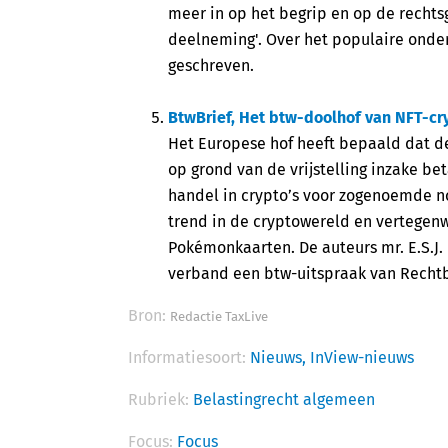
meer in op het begrip en op de rechts
deelneming'. Over het populaire onder
geschreven.
BtwBrief, Het btw-doolhof van NFT-cr
Het Europese hof heeft bepaald dat de
op grond van de vrijstelling inzake be
handel in crypto’s voor zogenoemde no
trend in de cryptowereld en vertegenwo
Pokémonkaarten. De auteurs mr. E.S.J. d
verband een btw-uitspraak van Rechtb
Bron:
Redactie TaxLive
Informatiesoort:
Nieuws,
InView-nieuws
Rubriek:
Belastingrecht algemeen
Focus:
Focus