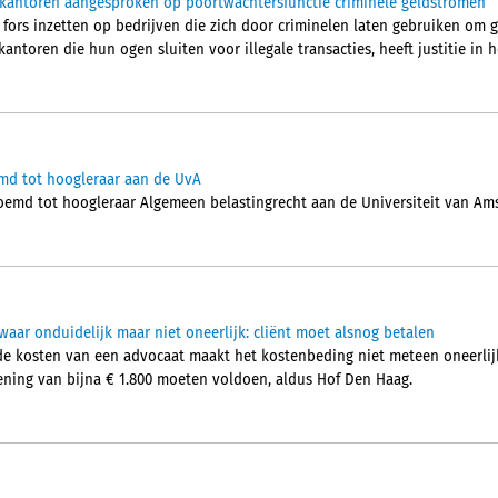
ekantoren aangesproken op poortwachtersfunctie criminele geldstromen
 fors inzetten op bedrijven die zich door criminelen laten gebruiken om 
ntoren die hun ogen sluiten voor illegale transacties, heeft justitie in he
md tot hoogleraar aan de UvA
oemd tot hoogleraar Algemeen belastingrecht aan de Universiteit van Am
aar onduidelijk maar niet oneerlijk: cliënt moet alsnog betalen
de kosten van een advocaat maakt het kostenbeding niet meteen oneerlijk
ening van bijna € 1.800 moeten voldoen, aldus Hof Den Haag.