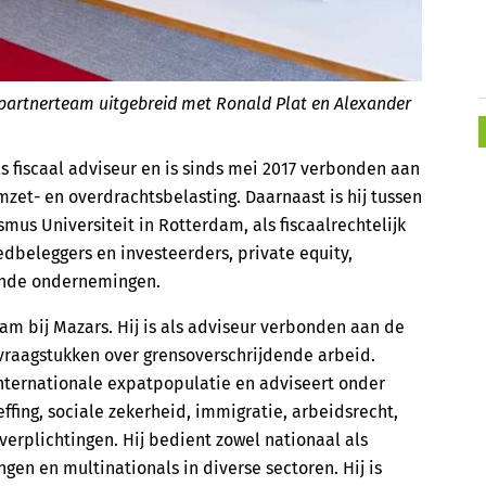
partnerteam uitgebreid met Ronald Plat en Alexander
ls fiscaal adviseur en is sinds mei 2017 verbonden aan
zet- en overdrachtsbelasting. Daarnaast is hij tussen
us Universiteit in Rotterdam, als fiscaalrechtelijk
edbeleggers en investeerders, private equity,
ende ondernemingen.
aam bij Mazars. Hij is als adviseur verbonden aan de
 vraagstukken over grensoverschrijdende arbeid.
ternationale expatpopulatie en adviseert onder
fing, sociale zekerheid, immigratie, arbeidsrecht,
erplichtingen. Hij bedient zowel nationaal als
n en multinationals in diverse sectoren. Hij is