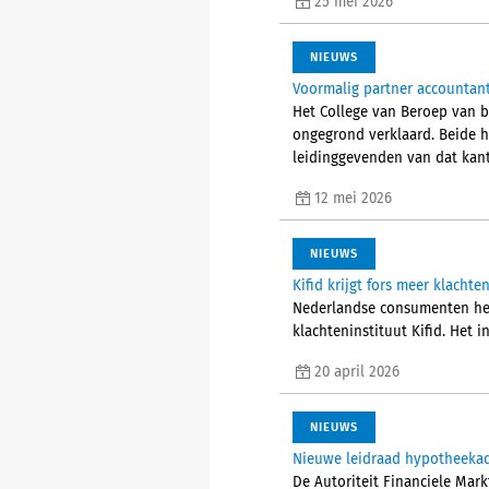
25 mei 2026
NIEUWS
Voormalig partner accountants
Het College van Beroep van 
ongegrond verklaard. Beide 
leidinggevenden van dat kant
12 mei 2026
NIEUWS
Kifid krijgt fors meer klachte
Nederlandse consumenten hebb
klachteninstituut Kifid. Het i
20 april 2026
NIEUWS
Nieuwe leidraad hypotheeka
De Autoriteit Financiele Mar