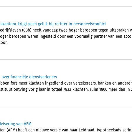
kantoor krijgt geen gelijk bij rechter in personeelsconflict
bedrijfsleven (CBb) heeft vandaag twee hoger beroepen tegen uitspraken
hoger beroepen waren ingesteld door een voormalig partner van een acc
oor.
n over financiële dienstverleners
en fors meer klachten ingediend over verzekeraars, banken en andere fi
nstituut ontving vorig jaar in totaal 7832 klachten, ruim 1800 meer dan in 
dvisering van AFM
kten (AFM) heeft een nieuwe versie van haar Leidraad Hypotheekadvisering