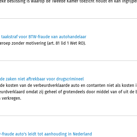
tieke beslissing is waarop de Tweede Kamer toezicht houdt en kan ingrijpe
 taakstraf voor BTW-fraude van autohandelaar
roep zonder motivering (art. 81 lid 1 Wet RO).
de zaken niet aftrekbaar voor drugscrimineel
de kosten van de verbeurdverklaarde auto en contanten niet als kosten i
beurdverklaard omdat zij geheel of grotendeels door middel van of uit de
n verkregen.
fraude auto's leidt tot aanhouding in Nederland