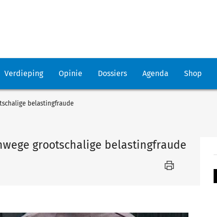
Verdieping
Opinie
Dossiers
Agenda
Shop
chalige belastingfraude
ege grootschalige belastingfraude