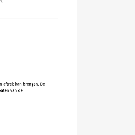
n.
n aftrek kan brengen. De
 baten van de