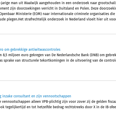
1-jarige man uit Waalwijk aangehouden in een onderzoek naar grootschali
ment zijn doorzoekingen verricht in Duitsland en Polen. Deze doorzoek
penbaar Ministerie (EOM) naar internationale criminele organisaties die
de plegen.Het strafrechtelijk onderzoek in Nederland vloeit hier uit voor
o om gebrekkige antiwitwascontroles
n 8,5 miljoen euro gekregen van De Nederlandsche Bank (DNB) om gebrek
s sprake van structurele tekortkomingen in de uitvoering van de controle
g inzake consultant en zijn vennootschappen
 vennootschappen alleen VPB-plichtig zijn voor zover zij de gelden fisca
ok tegelijkertijd en tot hetzelfde bedrag rechtstreeks door X in de IB-sfe