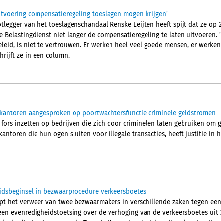
uitvoering compensatieregeling toeslagen mogen krijgen'
legger van het toeslagenschandaal Renske Leijten heeft spijt dat ze op 2
 Belastingdienst niet langer de compensatieregeling te laten uitvoeren.
eleid, is niet te vertrouwen. Er werken heel veel goede mensen, er werken
hrijft ze in een column.
ekantoren aangesproken op poortwachtersfunctie criminele geldstromen
 fors inzetten op bedrijven die zich door criminelen laten gebruiken om 
ntoren die hun ogen sluiten voor illegale transacties, heeft justitie in he
idsbeginsel in bezwaarprocedure verkeersboetes
pt het verweer van twee bezwaarmakers in verschillende zaken tegen een
en evenredigheidstoetsing over de verhoging van de verkeersboetes uit 2