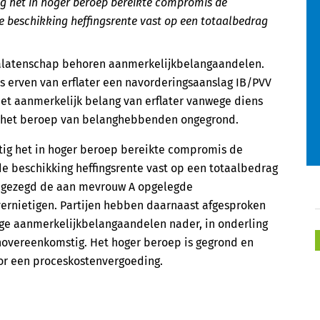
 het in hoger beroep bereikte compromis de
 beschikking heffingsrente vast op een totaalbedrag
e nalatenschap behoren aanmerkelijkbelangaandelen.
 erven van erflater een navorderingsaanslag IB/PVV
het aanmerkelijk belang van erflater vanwege diens
t het beroep van belanghebbenden ongegrond.
ig het in hoger beroep bereikte compromis de
e beschikking heffingsrente vast op een totaalbedrag
toegezegd de aan mevrouw A opgelegde
vernietigen. Partijen hebben daarnaast afgesproken
vige aanmerkelijkbelangaandelen nader, in onderling
enovereenkomstig. Het hoger beroep is gegrond en
r een proceskostenvergoeding.