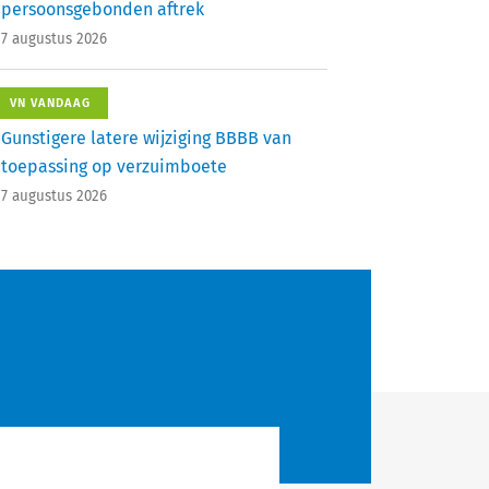
persoonsgebonden aftrek
7 augustus 2026
VN VANDAAG
Gunstigere latere wijziging BBBB van
toepassing op verzuimboete
7 augustus 2026