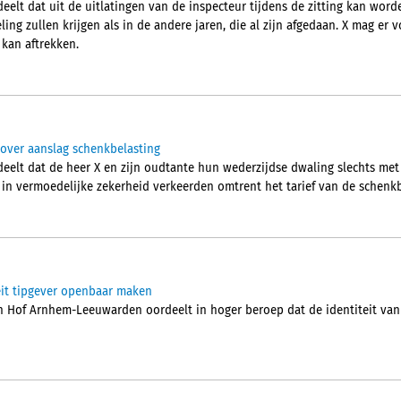
lt dat uit de uitlatingen van de inspecteur tijdens de zitting kan word
ing zullen krijgen als in de andere jaren, die al zijn afgedaan. X mag er
 kan aftrekken.
over aanslag schenkbelasting
elt dat de heer X en zijn oudtante hun wederzijdse dwaling slechts me
j in vermoedelijke zekerheid verkeerden omtrent het tarief van de schenkb
eit tipgever openbaar maken
Hof Arnhem-Leeuwarden oordeelt in hoger beroep dat de identiteit van