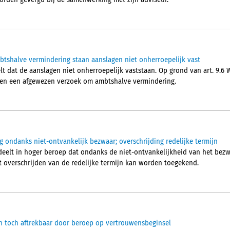
orden gevergd bij de samenwerking met zijn adviseur.
mbtshalve vermindering staan aanslagen niet onherroepelijk vast
 dat de aanslagen niet onherroepelijk vaststaan. Op grond van art. 9.6 W
en een afgewezen verzoek om ambtshalve vermindering.
 ondanks niet-ontvankelijk bezwaar; overschrijding redelijke termijn
elt in hoger beroep dat ondanks de niet-ontvankelijkheid van het bezw
 overschrijden van de redelijke termijn kan worden toegekend.
 toch aftrekbaar door beroep op vertrouwensbeginsel