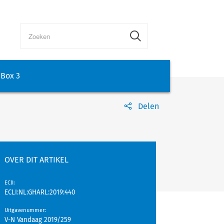
Box 3
Delen
OVER DIT ARTIKEL
EClI
:
ECLI:NL:GHARL:2019:440
Uitgavenummer
:
V-N Vandaag 2019/259