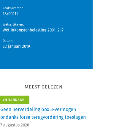
Zaaknummer
:
18/00214
Wetsartikelen
:
Wet inkomstenbelasting 2001, 2.17
Datum
:
22 januari 2019
MEEST GELEZEN
VN VANDAAG
Geen herverdeling box 3-vermogen
ondanks forse terugvordering toeslagen
7 augustus 2026