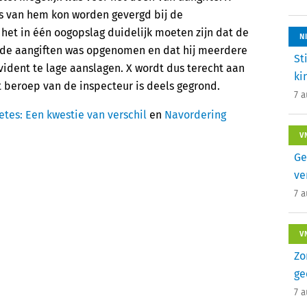
ijs van hem kon worden gevergd bij de
het in één oogopslag duidelijk moeten zijn dat de
N
in de aangiften was opgenomen en dat hij meerdere
St
ident te lage aanslagen. X wordt dus terecht aan
ki
 beroep van de inspecteur is deels gegrond.
7 
etes: Een kwestie van verschil
en
Navordering
V
Ge
ve
7 
V
Zo
ge
7 