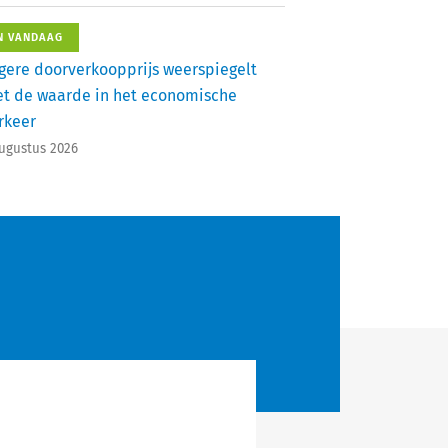
N VANDAAG
gere doorverkoopprijs weerspiegelt
et de waarde in het economische
rkeer
augustus 2026