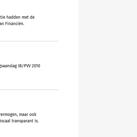
latie hadden met de
an Financiën.
gsaanslag IB/PVV 2010
lvermogen, maar ook
iscaal transparant is.