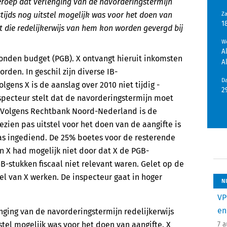
roep dat verlenging van de navorderingstermijn
stijds nog uitstel mogelijk was voor het doen van
Z
1
ht die redelijkerwijs van hem kon worden gevergd bij
We
A
onden budget (PGB). X ontvangt hieruit inkomsten
A
rden. In geschil zijn diverse IB-
D
gens X is de aanslag over 2010 niet tijdig -
2
nspecteur stelt dat de navorderingstermijn moet
. Volgens Rechtbank Noord-Nederland is de
ezien pas uitstel voor het doen van de aangifte is
as ingediend. De 25% boetes voor de resterende
n X had mogelijk niet door dat X de PGB-
B-stukken fiscaal niet relevant waren. Gelet op de
l van X werken. De inspecteur gaat in hoger
N
VP
en
ging van de navorderingstermijn redelijkerwijs
stel mogelijk was voor het doen van aangifte. X
7 