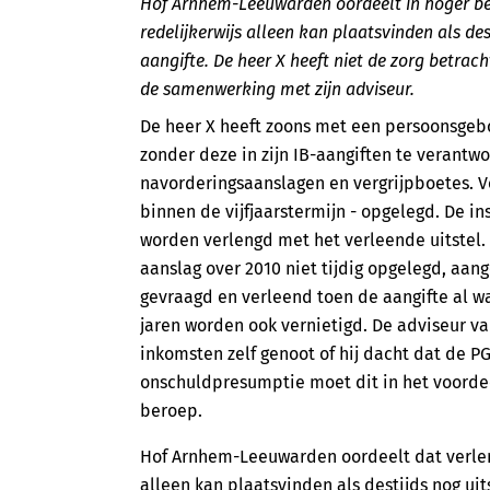
Hof Arnhem-Leeuwarden oordeelt in hoger be
redelijkerwijs alleen kan plaatsvinden als de
aangifte. De heer X heeft niet de zorg betrac
de samenwerking met zijn adviseur.
De heer X heeft zoons met een persoonsgeb
zonder deze in zijn IB-aangiften te verantwoo
navorderingsaanslagen en vergrijpboetes. Vol
binnen de vijfjaarstermijn - opgelegd. De i
worden verlengd met het verleende uitstel
aanslag over 2010 niet tijdig opgelegd, aang
gevraagd en verleend toen de aangifte al w
jaren worden ook vernietigd. De adviseur va
inkomsten zelf genoot of hij dacht dat de PG
onschuldpresumptie moet dit in het voordee
beroep.
Hof Arnhem-Leeuwarden oordeelt dat verlen
alleen kan plaatsvinden als destijds nog uit