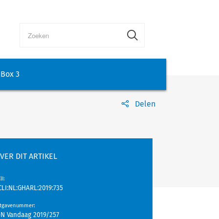
Box 3
Delen
VER DIT ARTIKEL
lI
:
CLI:NL:GHARL:2019:735
itgavenummer
:
-N Vandaag 2019/257