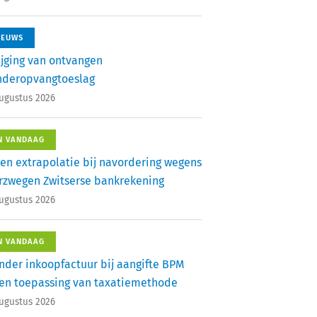
IEUWS
ijging van ontvangen
nderopvangtoeslag
augustus 2026
N VANDAAG
en extrapolatie bij navordering wegens
rzwegen Zwitserse bankrekening
augustus 2026
N VANDAAG
nder inkoopfactuur bij aangifte BPM
en toepassing van taxatiemethode
augustus 2026