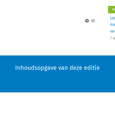
V
La
11
ni
ve
7 
Inhoudsopgave van deze editie