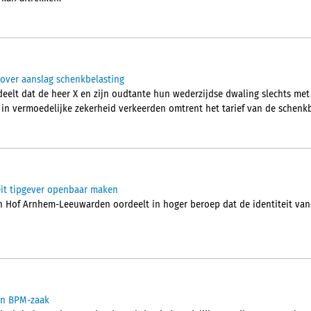
over aanslag schenkbelasting
elt dat de heer X en zijn oudtante hun wederzijdse dwaling slechts me
j in vermoedelijke zekerheid verkeerden omtrent het tarief van de schenkb
eit tipgever openbaar maken
Hof Arnhem-Leeuwarden oordeelt in hoger beroep dat de identiteit van
 in BPM-zaak