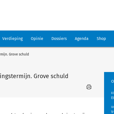
Verdieping
Opinie
Dossiers
Agenda
Shop
mijn. Grove schuld
ingstermijn. Grove schuld
O
EC
E
U
V