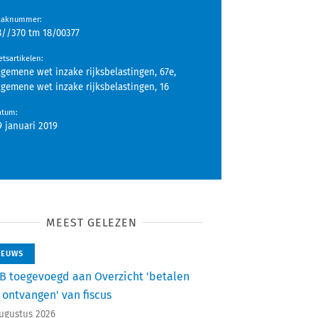
aaknummer
:
8//370 tm 18/00377
tsartikelen
:
lgemene wet inzake rijksbelastingen, 67e,
lgemene wet inzake rijksbelastingen, 16
atum
:
9 januari 2019
MEEST GELEZEN
IEUWS
B toegevoegd aan Overzicht 'betalen
 ontvangen' van fiscus
augustus 2026