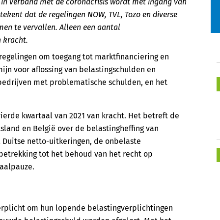
in verband met de coronacrisis wordt met ingang van
etekent dat de regelingen NOW, TVL, Tozo en diverse
en te vervallen. Alleen een aantal
 kracht.
e regelingen om toegang tot marktfinanciering en
mijn voor aflossing van belastingschulden en
bedrijven met problematische schulden, en het
vierde kwartaal van 2021 van kracht. Het betreft de
land en België over de belastingheffing van
l Duitse netto-uitkeringen, de onbelaste
etrekking tot het behoud van het recht op
aalpauze.
erplicht om hun lopende belastingverplichtingen