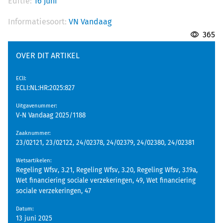
Editie:
16 juni
Informatiesoort:
VN Vandaag
365
OVER DIT ARTIKEL
EClI
:
ECLI:NL:HR:2025:827
Uitgavenummer
:
V-N Vandaag 2025/1188
Zaaknummer
:
23/02121, 23/02122, 24/02378, 24/02379, 24/02380, 24/02381
Wetsartikelen
:
Regeling Wfsv, 3.21, Regeling Wfsv, 3.20, Regeling Wfsv, 3.19a,
Wet financiering sociale verzekeringen, 49, Wet financiering
sociale verzekeringen, 47
Datum
:
13 juni 2025