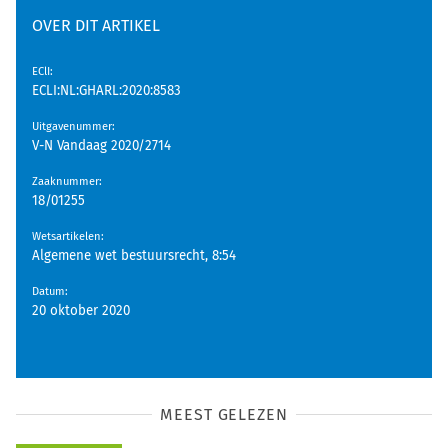
OVER DIT ARTIKEL
EClI
:
ECLI:NL:GHARL:2020:8583
Uitgavenummer
:
V-N Vandaag 2020/2714
Zaaknummer
:
18/01255
Wetsartikelen
:
Algemene wet bestuursrecht, 8:54
Datum
:
20 oktober 2020
MEEST GELEZEN