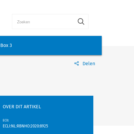
Box 3
Delen
OVER DIT ARTIKEL
EClI
:
ECLI:NL:RBNHO:2020:8925