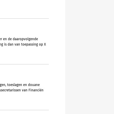
ter en de daaropvolgende
ng is dan van toepassing op X
ngen, toeslagen en douane
ssecretarissen van Financiën