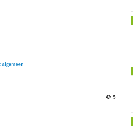
t algemeen
5