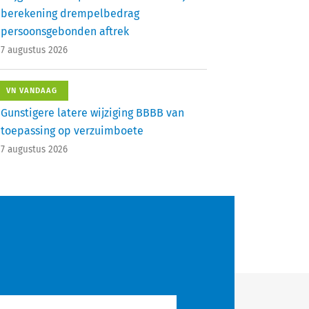
berekening drempelbedrag
persoonsgebonden aftrek
7 augustus 2026
VN VANDAAG
Gunstigere latere wijziging BBBB van
toepassing op verzuimboete
7 augustus 2026