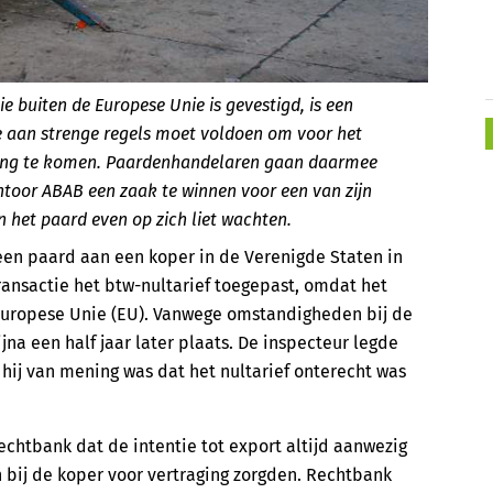
e buiten de Europese Unie is gevestigd, is een
die aan strenge regels moet voldoen om voor het
rking te komen. Paardenhandelaren gaan daarmee
ntoor ABAB een zaak te winnen voor een van zijn
n het paard even op zich liet wachten.
een paard aan een koper in de Verenigde Staten in
ansactie het btw-nultarief toegepast, omdat het
Europese Unie (EU). Vanwege omstandigheden bij de
na een half jaar later plaats. De inspecteur legde
ij van mening was dat het nultarief onterecht was
chtbank dat de intentie tot export altijd aanwezig
bij de koper voor vertraging zorgden. Rechtbank