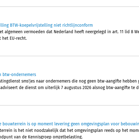
ling BTW-koepelvrijstelling niet richtlijnconform
t algemeen vermoeden dat Nederland heeft neergelegd in art. 11 lid 8 Wet
t het EU-recht.
aan btw-ondernemers
stingdienst sms'jes naar ondernemers die nog geen btw-aangifte hebben 
 adviseert de dienst om uiterlijk 7 augustus 2026 alsnog btw-aangifte te 
tie bouwterrein is op moment levering geen omgevingsplan voor bebouwi
wterrein is het niet noodzakelijk dat het omgevingsplan reeds op het mo
tandpunt van de Kennisgroep omzetbelasting.