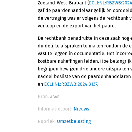
Zeeland-West-Brabant (
ECLI:NL:RBZWB:2024
gaf de paardenhandelaar gelijk én oordeeld
de vertraging was er volgens de rechtbank
verkoop en de export van het paard.
De rechtbank benadrukte in deze zaak nog e
duidelijke afspraken te maken rondom de ex
vast te leggen in documentatie. Het incorre
kostbare naheffingen leiden. Hoe belangrij
begrijpen bewijzen drie andere uitspraken 
nadeel besliste van de paardenhandelaren 
en
ECLI:NL:RBZWB:2024:3137
.
Bron:
ABAB
Informatiesoort:
Nieuws
Rubriek:
Omzetbelasting