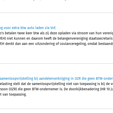
ng voor extra btw auto laden via VvE
o's betalen twee keer btw als zij deze opladen via stroom van hun verenig
(VEH) niet kunnen en daarom heeft de belangenvereniging staatssecretaris
EH denkt dan aan een uitzondering of coulanceregeling, omdat bestaande
amenloopvrijstelling bij aandelenverkrijging in OZR die geen BTW-onder
asting stelt dat de samenloopvrijstelling niet van toepassing is bij de v
soon (OZR) die geen BTW-ondernemer is. De doorkijkbenadering (HR 10 ju
et van toepassing.