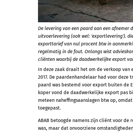
De levering van een paard aan een afnemer di
uitvoerlevering (ook wel: 'exportlevering'). 
exporttarief van nul procent btw in aanme
regelmatig in de fout. Onlangs wist advieska
cliënten waarbij de daadwerkelijke export va
In deze zaak draait het om de verkoop van 
2017. De paardenhandelaar had voor deze tr
paard was bestemd voor export buiten de 
koper vond de daadwerkelijke export pas bij
meteen naheffingsaanslagen btw op, omdat h
toegepast.
ABAB betoogde namens zijn cliënt voor de re
was, maar dat onvoorziene omstandigheden 