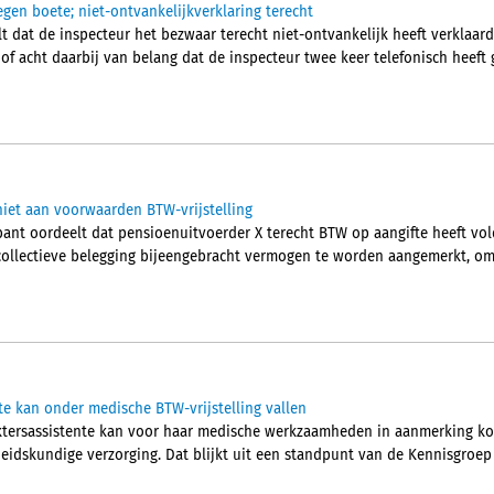
egen boete; niet-ontvankelijkverklaring terecht
 dat de inspecteur het bezwaar terecht niet-ontvankelijk heeft verklaard.
hof acht daarbij van belang dat de inspecteur twee keer telefonisch heef
iet aan voorwaarden BTW-vrijstelling
nt oordeelt dat pensioenuitvoerder X terecht BTW op aangifte heeft vol
collectieve belegging bijeengebracht vermogen te worden aangemerkt, om
te kan onder medische BTW-vrijstelling vallen
ktersassistente kan voor haar medische werkzaamheden in aanmerking kom
idskundige verzorging. Dat blijkt uit een standpunt van de Kennisgroep