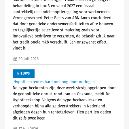
Startups en scale-ups krijgen vanaf 2028 een gunstigere
behandeling in box 3 en vanaf 2027 een fiscaal
aantrekkelijke aandelenoptieregeling voor werknemers.
Vermogensexpert Peter Beets van ABN Amro concludeert
dat door generieke ondernemersfaciliteiten af te bouwen
en tegelijkertijd selectieve stimulering zoals voor
innovatieve bedrijven te vergroten, de belastingdruk naar
het traditionele mkb verschuift. Een ongewenst effect,
vindt hij.
20 juli 2026
NIEUWS
'Hypotheekrentes hard omhoog door oorlogen'
De hypotheekrentes zijn deze week stevig opgelopen door
de geopolitieke onrust rond Iran en Oekraïne, meldt De
Hypotheekshop. Volgens de hypotheekadviesketen
verhoogden bijna alle geldverstrekkers in Nederland
afgelopen dagen hun rentetarieven. Tien partijen deden
dit zelfs twee keer.