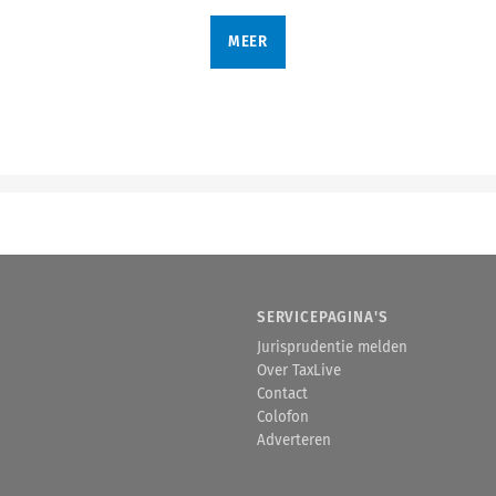
MEER
SERVICEPAGINA'S
Jurisprudentie melden
Over TaxLive
Contact
Colofon
Adverteren