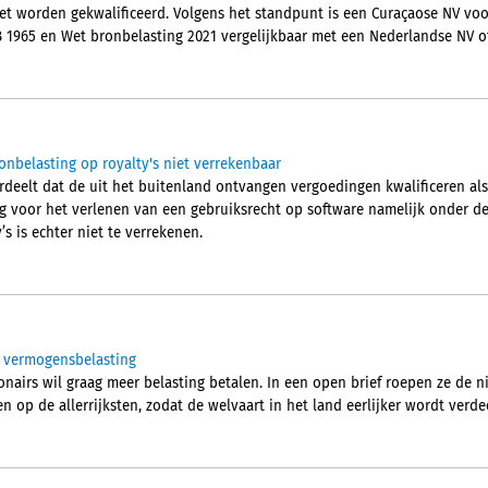
et worden gekwalificeerd. Volgens het standpunt is een Curaçaose NV vo
B 1965 en Wet bronbelasting 2021 vergelijkbaar met een Nederlandse NV of
onbelasting op royalty's niet verrekenbaar
eelt dat de uit het buitenland ontvangen vergoedingen kwalificeren als 
g voor het verlenen van een gebruiksrecht op software namelijk onder de t
s is echter niet te verrekenen.
or vermogensbelasting
jonairs wil graag meer belasting betalen. In een open brief roepen ze d
n op de allerrijksten, zodat de welvaart in het land eerlijker wordt verd