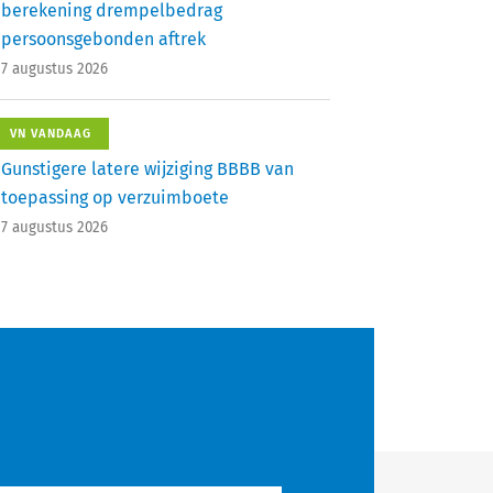
berekening drempelbedrag
persoonsgebonden aftrek
7 augustus 2026
VN VANDAAG
Gunstigere latere wijziging BBBB van
toepassing op verzuimboete
7 augustus 2026