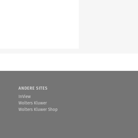
ANDERE SITES
InView
Wolters Kluwer
Wolters Kluwer Shop