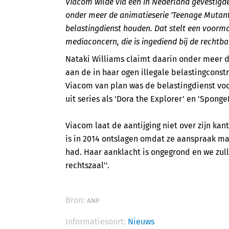
Viacom wilde via een in Nederland gevestigde
onder meer de animatieserie 'Teenage Mutant 
belastingdienst houden. Dat stelt een voormal
mediaconcern, die is ingediend bij de rechtb
Nataki Williams claimt daarin onder meer 
aan de in haar ogen illegale belastingconst
Viacom van plan was de belastingdienst voo
uit series als 'Dora the Explorer' en 'Spon
Viacom laat de aantijging niet over zijn kant
is in 2014 ontslagen omdat ze aanspraak m
had. Haar aanklacht is ongegrond en we zul
rechtszaal''.
Bron:
ANP
Informatiesoort:
Nieuws