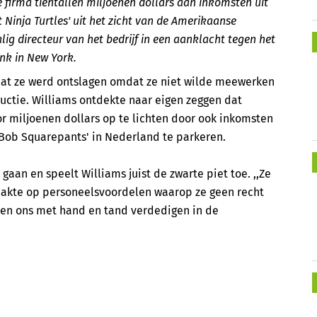
 firma tientallen miljoenen dollars aan inkomsten uit
Ninja Turtles' uit het zicht van de Amerikaanse
ig directeur van het bedrijf in een aanklacht tegen het
ank in New York.
dat ze werd ontslagen omdat ze niet wilde meewerken
ructie. Williams ontdekte naar eigen zeggen dat
r miljoenen dollars op te lichten door ook inkomsten
geBob Squarepants' in Nederland te parkeren.
 gaan en speelt Williams juist de zwarte piet toe. ,,Ze
aakte op personeelsvoordelen waarop ze geen recht
len ons met hand en tand verdedigen in de