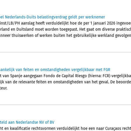
el Nederlands-Duits belastingverdrag geldt per werknemer
inst/LB/PH aanslag heeft verduidelijkt hoe de per 1 januari 2026 ingevoe
rland en Duitsland moet worden toegepast. Het gaat om diverse praktisc
neer thuiswerken of werken buiten het gebruikelijke werkland gevolgen 
ankelijk van feiten en omstandigheden vergelijkbaar met FGR
ht van Spanje aangegaan Fondo de Capital Riesgo (hierna: FCR) vergelijkba
lijk van de relevante feiten en omstandigheden van het geval. De beoordel
eur.
steld aan Nederlandse NV of BV
ht en kwalificatie rechtsvormen verduidelijkt hoe een naar Curaçaos rec