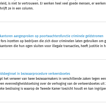
eleid, is niet te vertrouwen. Er werken heel veel goede mensen, er werken
hrijft ze in een column.
ekantoren aangesproken op poortwachtersfunctie criminele geldstromen
 fors inzetten op bedrijven die zich door criminelen laten gebruiken om 
ntoren die hun ogen sluiten voor illegale transacties, heeft justitie in he
idsbeginsel in bezwaarprocedure verkeersboetes
pt het verweer van twee bezwaarmakers in verschillende zaken tegen een
en evenredigheidstoetsing over de verhoging van de verkeersboetes uit 2
tieke beslissing is waarop de Tweede Kamer toezicht houdt en kan ingrijpe