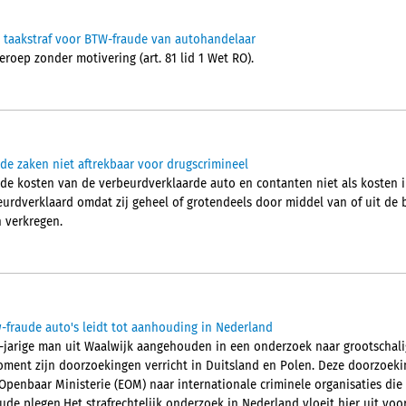
 taakstraf voor BTW-fraude van autohandelaar
roep zonder motivering (art. 81 lid 1 Wet RO).
de zaken niet aftrekbaar voor drugscrimineel
de kosten van de verbeurdverklaarde auto en contanten niet als kosten i
beurdverklaard omdat zij geheel of grotendeels door middel van of uit de
n verkregen.
fraude auto's leidt tot aanhouding in Nederland
1-jarige man uit Waalwijk aangehouden in een onderzoek naar grootschali
ment zijn doorzoekingen verricht in Duitsland en Polen. Deze doorzoek
penbaar Ministerie (EOM) naar internationale criminele organisaties die
de plegen.Het strafrechtelijk onderzoek in Nederland vloeit hier uit voor