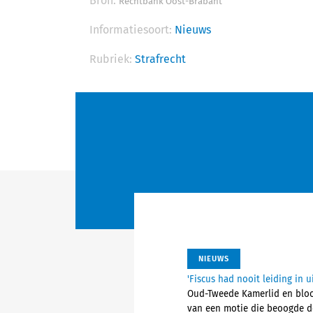
Bron:
Rechtbank Oost-Brabant
Informatiesoort:
Nieuws
Rubriek:
Strafrecht
NIEUWS
'Fiscus had nooit leiding in 
Oud-Tweede Kamerlid en bloot
van een motie die beoogde de