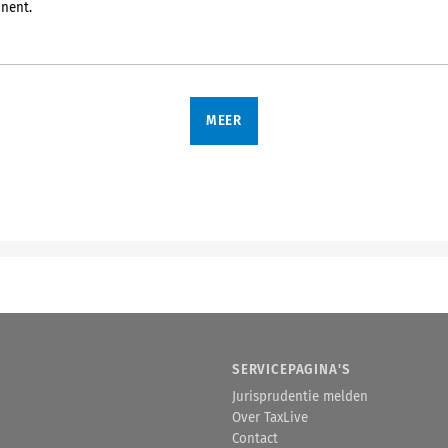
nent.
MEER
SERVICEPAGINA'S
Jurisprudentie melden
Over TaxLive
Contact