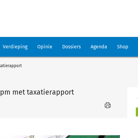
Verdieping
Opinie
Dossiers
Agenda
Shop
xatierapport
 bpm met taxatierapport