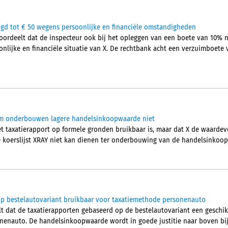
gd tot € 50 wegens persoonlijke en financiële omstandigheden
ordeelt dat de inspecteur ook bij het opleggen van een boete van 10%
nlijke en financiële situatie van X. De rechtbank acht een verzuimboete
aim onderbouwen lagere handelsinkoopwaarde niet
t taxatierapport op formele gronden bruikbaar is, maar dat X de waard
 koerslijst XRAY niet kan dienen ter onderbouwing van de handelsinkoo
op bestelautovariant bruikbaar voor taxatiemethode personenauto
t dat de taxatierapporten gebaseerd op de bestelautovariant een geschi
onenauto. De handelsinkoopwaarde wordt in goede justitie naar boven bi