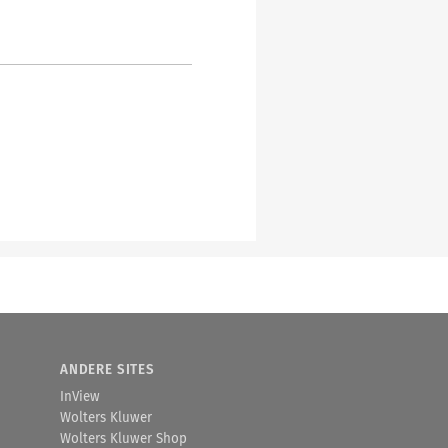
ANDERE SITES
InView
Wolters Kluwer
Wolters Kluwer Shop