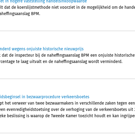
iet in hogere vaststelling handelsinkoopwaarde
t dat de koerslijstmethode niet voorziet in de mogelijkheid om de han
naheffingsaanslag BPM.
nderd wegens onjuiste historische nieuwprijs
dat de inspecteur bij de naheffingsaanslag BPM een onjuiste historische
rcentage te laag uitvalt en de naheffingsaanslag wordt verminderd.
idsbeginsel in bezwaarprocedure verkeersboetes
pt het verweer van twee bezwaarmakers in verschillende zaken tegen een
en evenredigheidstoetsing over de verhoging van de verkeersboetes uit 2
tieke beslissing is waarop de Tweede Kamer toezicht houdt en kan ingrijpe