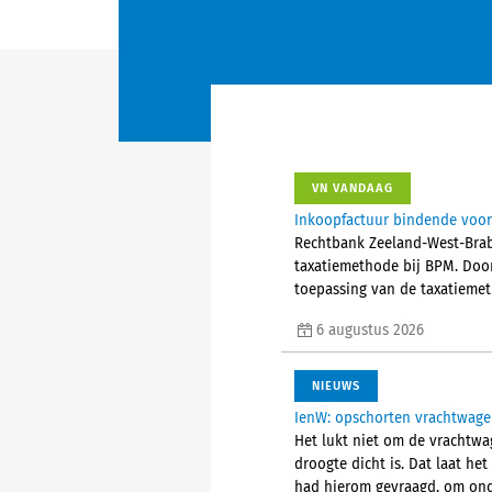
VN VANDAAG
Inkoopfactuur bindende voor
Rechtbank Zeeland-West-Brab
taxatiemethode bij BPM. Doo
toepassing van de taxatieme
6 augustus 2026
NIEUWS
IenW: opschorten vrachtwagen
Het lukt niet om de vrachtwa
droogte dicht is. Dat laat he
had hierom gevraagd, om ond