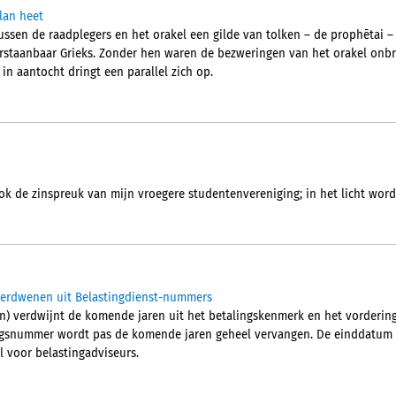
lan heet
ussen de raadplegers en het orakel een gilde van tolken – de prophētai –
erstaanbaar Grieks. Zonder hen waren de bezweringen van het orakel onb
 in aantocht dringt een parallel zich op.
ok de zinspreuk van mijn vroegere studentenvereniging; in het licht wordt
verdwenen uit Belastingdienst-nummers
n) verdwijnt de komende jaren uit het betalingskenmerk en het vorderi
ngsnummer wordt pas de komende jaren geheel vervangen. De einddatum is
l voor belastingadviseurs.