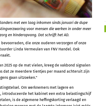
landers met een laag inkomen sinds januari de dupe
astingverzwaring voor mensen die werken in onder meer
org en kinderopvang. Dat schrijft het AD.
 bevoorraden, die onze ouderen verzorgen of onze
stuurder Linda Vermeulen van FNV Handel. Ook
raakt.
van 2025 op de mat vielen, kreeg de vakbond signalen
 dat ze meerdere tientjes per maand achteruit zijn
lgens gaan uitzoeken."
lastingstelsel. Om werknemers met lagere en
introduceerde het kabinet een extra belastingschijf
etalen, is de algemene heffingskorting verlaagd en
 betalen mensen met de laagste inkomens juist méér