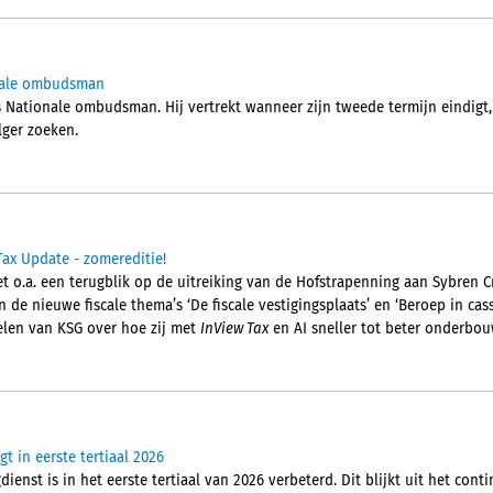
onale ombudsman
 Nationale ombudsman. Hij vertrekt wanneer zijn tweede termijn eindigt, 
ger zoeken.
Tax Update - zomereditie!
t o.a. een terugblik op de uitreiking van de Hofstrapenning aan Sybren C
 de nieuwe fiscale thema’s ‘De fiscale vestigingsplaats’ en ‘Beroep in cass
elen van KSG over hoe zij met
InView Tax
en AI sneller tot beter onderbou
gt in eerste tertiaal 2026
ienst is in het eerste tertiaal van 2026 verbeterd. Dit blijkt uit het cont