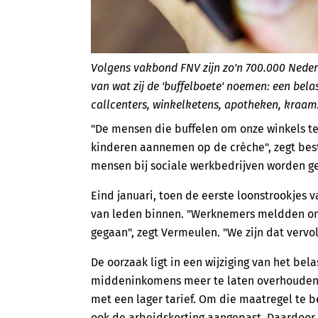
Volgens vakbond FNV zijn zo'n 700.000 Neder
van wat zij de 'buffelboete' noemen: een bel
callcenters, winkelketens, apotheken, kraamz
"De mensen die buffelen om onze winkels te
kinderen aannemen op de crèche", zegt be
mensen bij sociale werkbedrijven worden ge
Eind januari, toen de eerste loonstrookjes 
van leden binnen. "Werknemers meldden ons
gegaan", zegt Vermeulen. "We zijn dat vervo
De oorzaak ligt in een wijziging van het be
middeninkomens meer te laten overhouden, 
met een lager tarief. Om die maatregel te b
ook de arbeidskorting aangepast. Daardoor