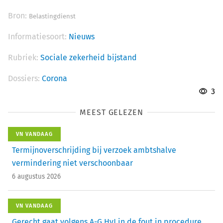
Bron:
Belastingdienst
Informatiesoort:
Nieuws
Rubriek:
Sociale zekerheid bijstand
Dossiers:
Corona
3
MEEST GELEZEN
VN VANDAAG
Termijnoverschrijding bij verzoek ambtshalve
vermindering niet verschoonbaar
6 augustus 2026
VN VANDAAG
Gerecht gaat volgens A-G HvJ in de fout in procedure