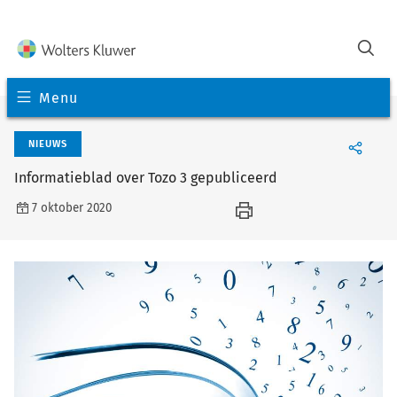
Menu
NIEUWS
Informatieblad over Tozo 3 gepubliceerd
7 oktober 2020