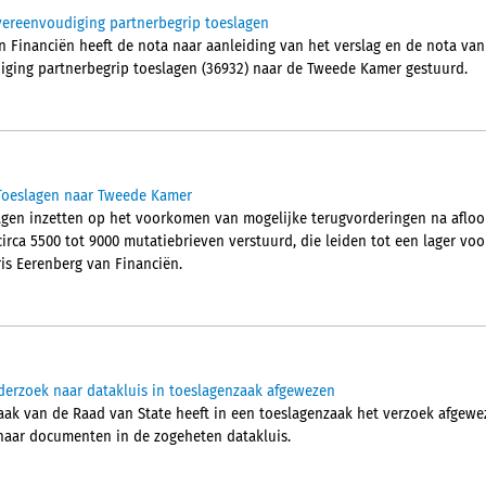
vereenvoudiging partnerbegrip toeslagen
n Financiën heeft de nota naar aanleiding van het verslag en de nota van 
iging partnerbegrip toeslagen (36932) naar de Tweede Kamer gestuurd.
 Toeslagen naar Tweede Kamer
slagen inzetten op het voorkomen van mogelijke terugvorderingen na afloo
irca 5500 tot 9000 mutatiebrieven verstuurd, die leiden tot een lager voors
ris Eerenberg van Financiën.
derzoek naar datakluis in toeslagenzaak afgewezen
aak van de Raad van State heeft in een toeslagenzaak het verzoek afgew
 naar documenten in de zogeheten datakluis.