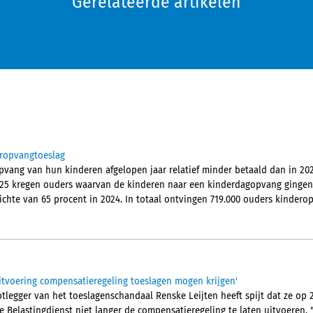
Gerelateerde artikelen
eropvangtoeslag
ang van hun kinderen afgelopen jaar relatief minder betaald dan in 202
 2025 kregen ouders waarvan de kinderen naar een kinderdagopvang ginge
ichte van 65 procent in 2024. In totaal ontvingen 719.000 ouders kindero
uitvoering compensatieregeling toeslagen mogen krijgen'
legger van het toeslagenschandaal Renske Leijten heeft spijt dat ze op 2
 Belastingdienst niet langer de compensatieregeling te laten uitvoeren.