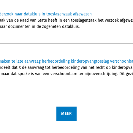
derzoek naar datakluis in toeslagenzaak afgewezen
aak van de Raad van State heeft in een toeslagenzaak het verzoek afgew
 naar documenten in de zogeheten datakluis.
aken te late aanvraag herbeoordeling kinderopvangtoeslag verschoonba
deelt dat X de aanvraag tot herbeoordeling van het recht op kinderopva
, maar dat sprake is van een verschoonbare termijnoverschrijding. Dit ge
MEER