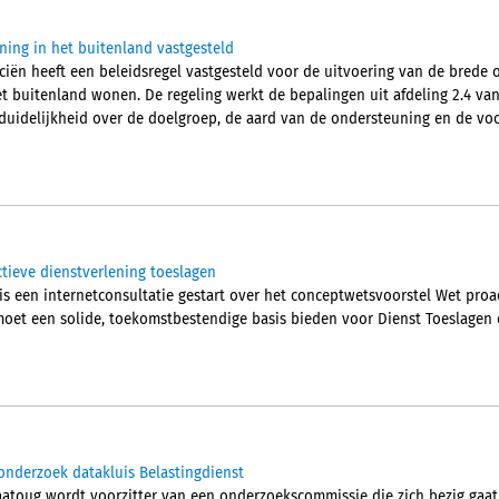
ning in het buitenland vastgesteld
nciën heeft een beleidsregel vastgesteld voor de uitvoering van de brede
t buitenland wonen. De regeling werkt de bepalingen uit afdeling 2.4 van
 duidelijkheid over de doelgroep, de aard van de ondersteuning en de 
ctieve dienstverlening toeslagen
is een internetconsultatie gestart over het conceptwetsvoorstel Wet proa
moet een solide, toekomstbestendige basis bieden voor Dienst Toeslagen o
onderzoek datakluis Belastingdienst
atoug wordt voorzitter van een onderzoekscommissie die zich bezig gaa