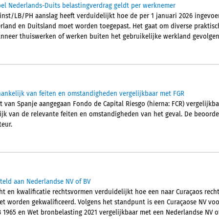
el Nederlands-Duits belastingverdrag geldt per werknemer
inst/LB/PH aanslag heeft verduidelijkt hoe de per 1 januari 2026 ingevoe
rland en Duitsland moet worden toegepast. Het gaat om diverse praktisc
neer thuiswerken of werken buiten het gebruikelijke werkland gevolgen 
ankelijk van feiten en omstandigheden vergelijkbaar met FGR
ht van Spanje aangegaan Fondo de Capital Riesgo (hierna: FCR) vergelijkba
lijk van de relevante feiten en omstandigheden van het geval. De beoordel
eur.
steld aan Nederlandse NV of BV
ht en kwalificatie rechtsvormen verduidelijkt hoe een naar Curaçaos rec
et worden gekwalificeerd. Volgens het standpunt is een Curaçaose NV vo
B 1965 en Wet bronbelasting 2021 vergelijkbaar met een Nederlandse NV of