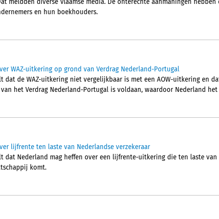
Dat meldden diverse Vlaamse media. De onterechte aanmaningen hebben d
 ondernemers en hun boekhouders.
ver WAZ-uitkering op grond van Verdrag Nederland-Portugal
t dat de WAZ-uitkering niet vergelijkbaar is met een AOW-uitkering en da
2 van het Verdrag Nederland-Portugal is voldaan, waardoor Nederland het 
er lijfrente ten laste van Nederlandse verzekeraar
 dat Nederland mag heffen over een lijfrente-uitkering die ten laste van
tschappij komt.