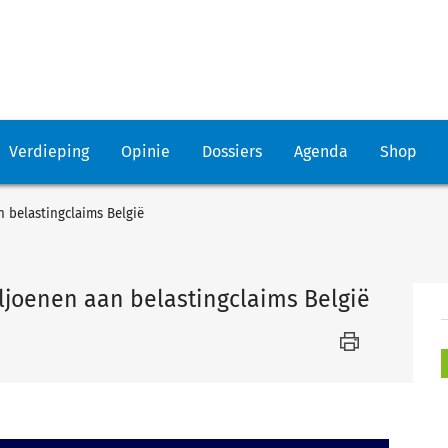
Verdieping
Opinie
Dossiers
Agenda
Shop
 belastingclaims België
ljoenen aan belastingclaims België