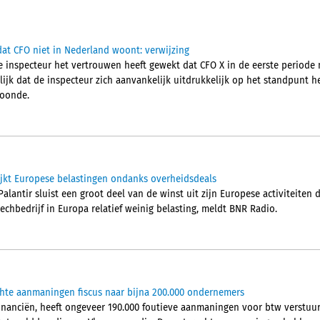
at CFO niet in Nederland woont: verwijzing
 inspecteur het vertrouwen heeft gewekt dat CFO X in de eerste periode 
jk dat de inspecteur zich aanvankelijk uitdrukkelijk op het standpunt he
woonde.
ijkt Europese belastingen ondanks overheidsdeals
alantir sluist een groot deel van de winst uit zijn Europese activiteiten
techbedrijf in Europa relatief weinig belasting, meldt BNR Radio.
chte aanmaningen fiscus naar bijna 200.000 ondernemers
Financiën, heeft ongeveer 190.000 foutieve aanmaningen voor btw verstu