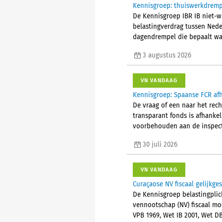
Kennisgroep: thuiswerkdremp
De Kennisgroep IBR IB niet-w
belastingverdrag tussen Nede
dagendrempel die bepaalt wan
3 augustus 2026
VN VANDAAG
Kennisgroep: Spaanse FCR afh
De vraag of een naar het rec
transparant fonds is afhanke
voorbehouden aan de inspect
30 juli 2026
VN VANDAAG
Curaçaose NV fiscaal gelijkge
De Kennisgroep belastingplic
vennootschap (NV) fiscaal mo
VPB 1969, Wet IB 2001, Wet D