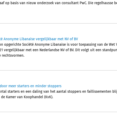
graaf op basis van nieuw onderzoek van consultant PwC. Die regelhausse b
té Anonyme Libanaise vergelijkbaar met NV of BV
on opgerichte Société Anonyme Libanaise is voor toepassing van de Wet V
1 vergelijkbaar met een Nederlandse NV of BV. Dit volgt uit een standpu
ie rechtsvormen.
door meer starters en minder stoppers
al starters en een daling van het aantal stoppers en faillissementen blij
t de Kamer van Koophandel (KvK).