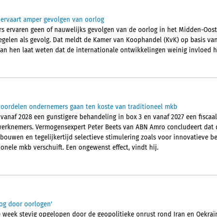
 ervaart amper gevolgen van oorlog
s ervaren geen of nauwelijks gevolgen van de oorlog in het Midden-Oost
gelen als gevolg. Dat meldt de Kamer van Koophandel (KvK) op basis va
van hen laat weten dat de internationale ontwikkelingen weinig invloed 
gvoordelen ondernemers gaan ten koste van traditioneel mkb
 vanaf 2028 een gunstigere behandeling in box 3 en vanaf 2027 een fiscaal
werknemers. Vermogensexpert Peter Beets van ABN Amro concludeert dat 
 bouwen en tegelijkertijd selectieve stimulering zoals voor innovatieve be
ionele mkb verschuift. Een ongewenst effect, vindt hij.
og door oorlogen'
e week stevig opgelopen door de geopolitieke onrust rond Iran en Oekra