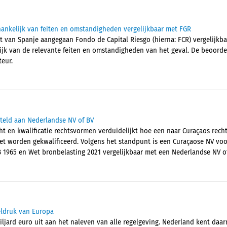
ankelijk van feiten en omstandigheden vergelijkbaar met FGR
ht van Spanje aangegaan Fondo de Capital Riesgo (hierna: FCR) vergelijkba
lijk van de relevante feiten en omstandigheden van het geval. De beoordel
eur.
steld aan Nederlandse NV of BV
ht en kwalificatie rechtsvormen verduidelijkt hoe een naar Curaçaos rec
et worden gekwalificeerd. Volgens het standpunt is een Curaçaose NV vo
B 1965 en Wet bronbelasting 2021 vergelijkbaar met een Nederlandse NV of
eldruk van Europa
miljard euro uit aan het naleven van alle regelgeving. Nederland kent da