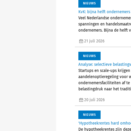
NIEUWS
KvK: bijna helft ondernemers
Veel Nederlandse ondernemer
spanningen en handelsmaatre
ondernemers. Bijna de helft 
21 juli 2026
NIEUWS
Analyse: selectieve belastin
Startups en scale-ups krijgen
aandelenoptieregeling voor 
ondernemersfaciliteiten af te
belastingdruk naar het tradit
20 juli 2026
NIEUWS
'Hypotheekrentes hard omho
De hypotheekrentes zijn dez