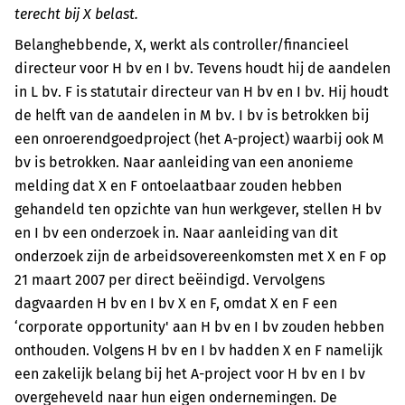
terecht bij X belast.
Belanghebbende, X, werkt als controller/financieel
directeur voor H bv en I bv. Tevens houdt hij de aandelen
in L bv. F is statutair directeur van H bv en I bv. Hij houdt
de helft van de aandelen in M bv. I bv is betrokken bij
een onroerendgoedproject (het A-project) waarbij ook M
bv is betrokken. Naar aanleiding van een anonieme
melding dat X en F ontoelaatbaar zouden hebben
gehandeld ten opzichte van hun werkgever, stellen H bv
en I bv een onderzoek in. Naar aanleiding van dit
onderzoek zijn de arbeidsovereenkomsten met X en F op
21 maart 2007 per direct beëindigd. Vervolgens
dagvaarden H bv en I bv X en F, omdat X en F een
‘corporate opportunity' aan H bv en I bv zouden hebben
onthouden. Volgens H bv en I bv hadden X en F namelijk
een zakelijk belang bij het A-project voor H bv en I bv
overgeheveld naar hun eigen ondernemingen. De