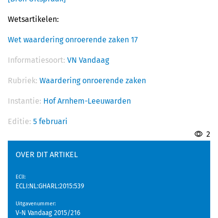
Wetsartikelen:
Wet waardering onroerende zaken 17
Informatiesoort:
VN Vandaag
Rubriek:
Waardering onroerende zaken
Instantie:
Hof Arnhem-Leeuwarden
Editie:
5 februari
2
OVER DIT ARTIKEL
EClI
:
ECLI:NL:GHARL:2015:539
Uitgavenummer
:
V-N Vandaag 2015/216