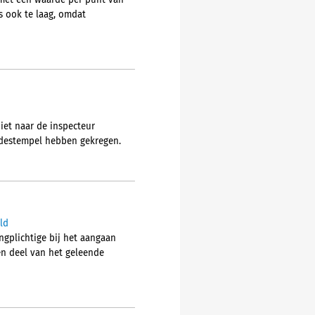
met een waarde per punt van
is ook te laag, omdat
iet naar de inspecteur
udestempel hebben gekregen.
ld
gplichtige bij het aangaan
en deel van het geleende