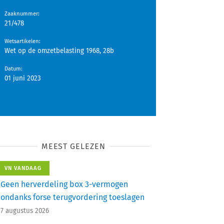
Zaaknummer
:
21/478
Wetsartikelen
:
Wet op de omzetbelasting 1968, 28b
Datum
:
01 juni 2023
MEEST GELEZEN
VN VANDAAG
Geen herverdeling box 3-vermogen
ondanks forse terugvordering toeslagen
7 augustus 2026