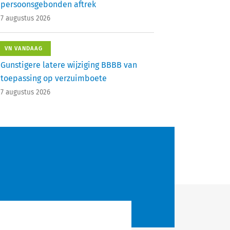
persoonsgebonden aftrek
7 augustus 2026
VN VANDAAG
Gunstigere latere wijziging BBBB van
toepassing op verzuimboete
7 augustus 2026