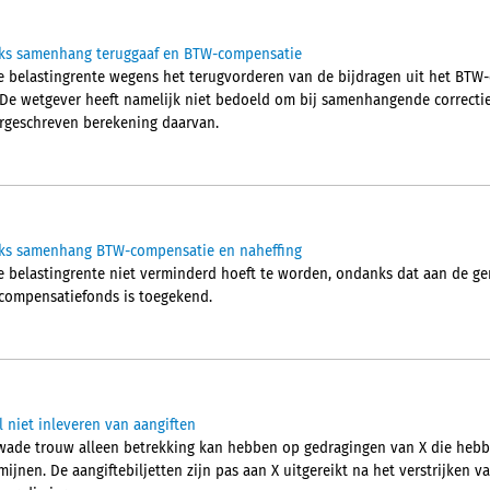
nks samenhang teruggaaf en BTW-compensatie
e belastingrente wegens het terugvorderen van de bijdragen uit het BTW
De wetgever heeft namelijk niet bedoeld om bij samenhangende correctie
orgeschreven berekening daarvan.
nks samenhang BTW-compensatie en naheffing
 belastingrente niet verminderd hoeft te worden, ondanks dat aan de g
-compensatiefonds is toegekend.
niet inleveren van aangiften
wade trouw alleen betrekking kan hebben op gedragingen van X die heb
mijnen. De aangiftebiljetten zijn pas aan X uitgereikt na het verstrijken v