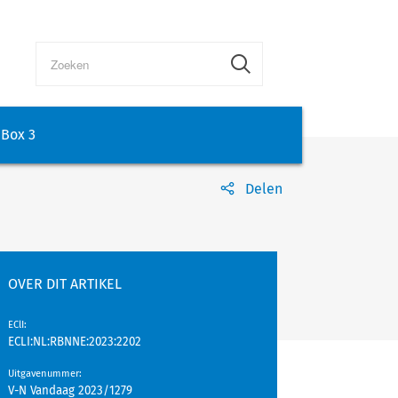
Box 3
Delen
OVER DIT ARTIKEL
EClI
:
ECLI:NL:RBNNE:2023:2202
Uitgavenummer
:
V-N Vandaag 2023/1279