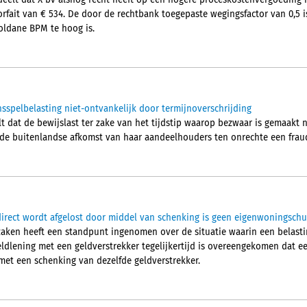
elt dat X bv alsnog recht heeft op een hogere proceskostenvergoeding 
forfait van € 534. De door de rechtbank toegepaste wegingsfactor van 0,5 
voldane BPM te hoog is.
sspelbelasting niet-ontvankelijk door termijnoverschrijding
 dat de bewijslast ter zake van het tijdstip waarop bezwaar is gemaakt n
r de buitenlandse afkomst van haar aandeelhouders ten onrechte een fra
irect wordt afgelost door middel van schenking is geen eigenwoningschu
ken heeft een standpunt ingenomen over de situatie waarin een belastin
dlening met een geldverstrekker tegelijkertijd is overeengekomen dat e
 met een schenking van dezelfde geldverstrekker.