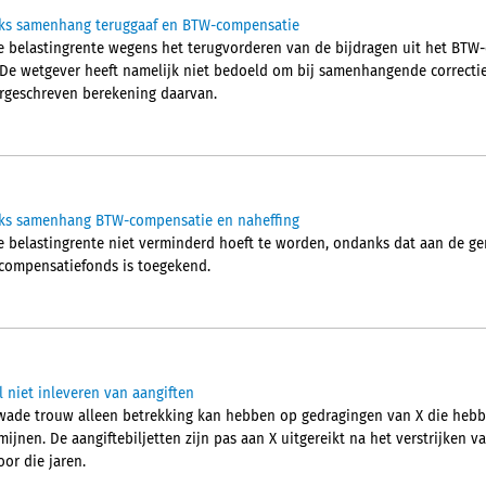
nks samenhang teruggaaf en BTW-compensatie
e belastingrente wegens het terugvorderen van de bijdragen uit het BTW
De wetgever heeft namelijk niet bedoeld om bij samenhangende correctie
orgeschreven berekening daarvan.
nks samenhang BTW-compensatie en naheffing
 belastingrente niet verminderd hoeft te worden, ondanks dat aan de g
-compensatiefonds is toegekend.
niet inleveren van aangiften
wade trouw alleen betrekking kan hebben op gedragingen van X die heb
mijnen. De aangiftebiljetten zijn pas aan X uitgereikt na het verstrijken v
or die jaren.