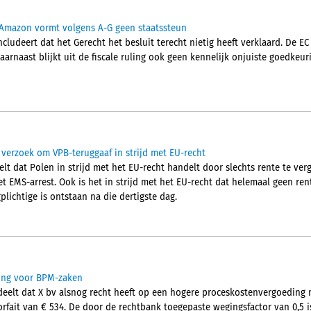
 Amazon vormt volgens A-G geen staatssteun
ludeert dat het Gerecht het besluit terecht nietig heeft verklaard. De EC 
Daarnaast blijkt uit de fiscale ruling ook geen kennelijk onjuiste goedkeu
 verzoek om VPB-teruggaaf in strijd met EU-recht
elt dat Polen in strijd met het EU-recht handelt door slechts rente te v
t EMS-arrest. Ook is het in strijd met het EU-recht dat helemaal geen ren
plichtige is ontstaan na die dertigste dag.
ing voor BPM-zaken
elt dat X bv alsnog recht heeft op een hogere proceskostenvergoeding 
forfait van € 534. De door de rechtbank toegepaste wegingsfactor van 0,5 