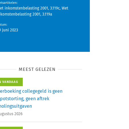
tsartikelen
:
et inkomstenbelasting 2001, 3.119c, Wet
nkomstenbelasting 2001, 3.119a
atum
:
9 juni 2023
MEEST GELEZEN
N VANDAAG
erboeking collegegeld is geen
potstorting, geen aftrek
holingsuitgaven
augustus 2026