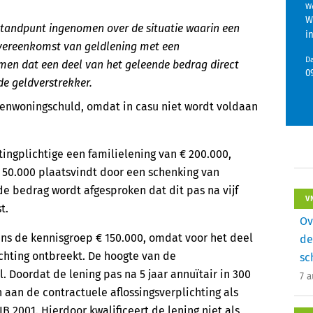
We
W
standpunt ingenomen over de situatie waarin een
i
overeenkomst van geldlening met een
D
omen dat een deel van het geleende bedrag direct
0
de geldverstrekker.
eigenwoningschuld, omdat in casu niet wordt voldaan
ingplichtige een familielening van € 200.000,
 50.000 plaatsvindt door een schenking van
de bedrag wordt afgesproken dat dit pas na vijf
V
t.
Ov
ns de kennisgroep € 150.000, omdat voor het deel
de
chting ontbreekt. De hoogte van de
sc
 Doordat de lening pas na 5 jaar annuïtair in 300
7 
aan de contractuele aflossingsverplichting als
IB 2001. Hierdoor kwalificeert de lening niet als