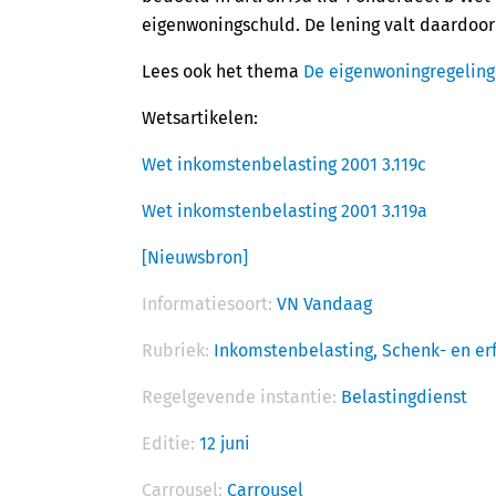
eigenwoningschuld. De lening valt daardoor 
Lees ook het thema
De eigenwoningregeling
Wetsartikelen:
Wet inkomstenbelasting 2001 3.119c
Wet inkomstenbelasting 2001 3.119a
[Nieuwsbron]
Informatiesoort:
VN Vandaag
Rubriek:
Inkomstenbelasting,
Schenk- en er
Regelgevende instantie:
Belastingdienst
Editie:
12 juni
Carrousel:
Carrousel