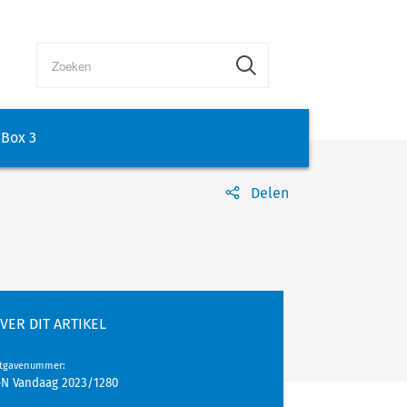
Box 3
Delen
VER DIT ARTIKEL
itgavenummer
:
-N Vandaag 2023/1280