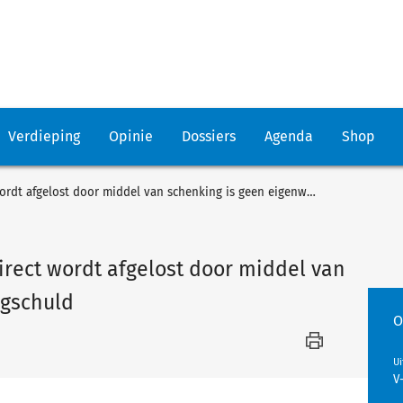
Verdieping
Opinie
Dossiers
Agenda
Shop
Kennisgroep: lening waarop direct wordt afgelost door middel van schenking is geen eigenwoningschuld
rect wordt afgelost door middel van
ngschuld
O
U
V