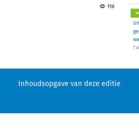
110
V
UI
ge
wa
7 
Inhoudsopgave van deze editie