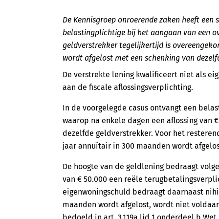
De Kennisgroep onroerende zaken heeft een 
belastingplichtige bij het aangaan van een 
geldverstrekker tegelijkertijd is overeengek
wordt afgelost met een schenking van dezelf
De verstrekte lening kwalificeert niet als 
aan de fiscale aflossingsverplichting.
In de voorgelegde casus ontvangt een belast
waarop na enkele dagen een aflossing van €
dezelfde geldverstrekker. Voor het resteren
jaar annuïtair in 300 maanden wordt afgelos
De hoogte van de geldlening bedraagt volge
van € 50.000 een reële terugbetalingsverpli
eigenwoningschuld bedraagt daarnaast nihil.
maanden wordt afgelost, wordt niet voldaan 
bedoeld in art. 3.119a lid 1 onderdeel b Wet 