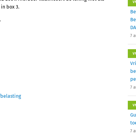
V
in box 3.
Be
.
Be
DA
7 
V
Vr
be
pe
7 
fbelasting
V
Gu
to
7 