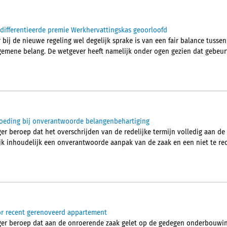
differentieerde premie Werkhervattingskas geoorloofd
bij de nieuwe regeling wel degelijk sprake is van een fair balance tusse
gemene belang. De wetgever heeft namelijk onder ogen gezien dat gebeurt
oeding bij onverantwoorde belangenbehartiging
r beroep dat het overschrijden van de redelijke termijn volledig aan de h
k inhoudelijk een onverantwoorde aanpak van de zaak en een niet te re
r recent gerenoveerd appartement
ger beroep dat aan de onroerende zaak gelet op de gedegen onderbouwi