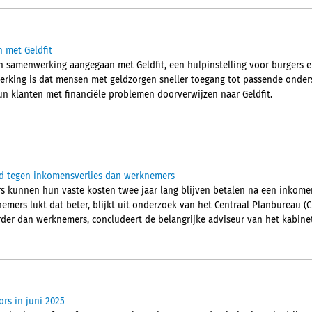
 met Geldfit
en samenwerking aangegaan met Geldfit, een hulpinstelling voor burgers
rking is dat mensen met geldzorgen sneller toegang tot passende onders
n klanten met financiële problemen doorverwijzen naar Geldfit.
d tegen inkomensverlies dan werknemers
 kunnen hun vaste kosten twee jaar lang blijven betalen na een inkomen
mers lukt dat beter, blijkt uit onderzoek van het Centraal Planbureau (CP
der dan werknemers, concludeert de belangrijke adviseur van het kabinet
ors in juni 2025