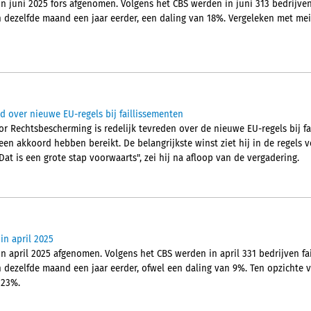
in juni 2025 fors afgenomen. Volgens het CBS werden in juni 313 bedrijven f
n dezelfde maand een jaar eerder, een daling van 18%. Vergeleken met mei
d over nieuwe EU-regels bij faillissementen
or Rechtsbescherming is redelijk tevreden over de nieuwe EU-regels bij f
een akkoord hebben bereikt. De belangrijkste winst ziet hij in de regels 
"Dat is een grote stap voorwaarts", zei hij na afloop van de vergadering.
in april 2025
in april 2025 afgenomen. Volgens het CBS werden in april 331 bedrijven fail
 dezelfde maand een jaar eerder, ofwel een daling van 9%. Ten opzichte v
 23%.