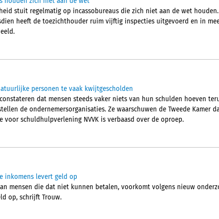
us houden zich niet aan de wet
igheid stuit regelmatig op incassobureaus die zich niet aan de wet houden.
dien heeft de toezichthouder ruim vijftig inspecties uitgevoerd en in me
eeld.
atuurlijke personen te vaak kwijtgescholden
nstateren dat mensen steeds vaker niets van hun schulden hoeven terug
stellen de ondernemersorganisaties. Ze waarschuwen de Tweede Kamer da
e voor schuldhulpverlening NVVK is verbaasd over de oproep.
ge inkomens levert geld op
 aan mensen die dat niet kunnen betalen, voorkomt volgens nieuw onderzo
d op, schrijft Trouw.